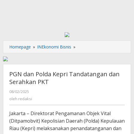
PGN
Homepage
»
INEkonomi Bisnis
»
dan
Polda
Kepri
Tandatangan
PGN dan Polda Kepri Tandatangan dan
dan
Serahkan PKT
Serahkan
PKT
oleh
08/02/2025
redaksi
oleh
redaksi
Jakarta – Direktorat Pengamanan Objek Vital
(Ditpamobvit) Kepolisian Daerah (Polda) Kepulauan
Riau (Kepri) melaksanakan penandatanganan dan