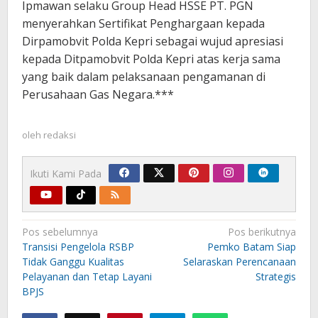
Ipmawan selaku Group Head HSSE PT. PGN
menyerahkan Sertifikat Penghargaan kepada
Dirpamobvit Polda Kepri sebagai wujud apresiasi
kepada Ditpamobvit Polda Kepri atas kerja sama
yang baik dalam pelaksanaan pengamanan di
Perusahaan Gas Negara.***
oleh
redaksi
Ikuti Kami Pada
Navigasi
Pos sebelumnya
Pos berikutnya
pos
Transisi Pengelola RSBP
Pemko Batam Siap
Tidak Ganggu Kualitas
Selaraskan Perencanaan
Pelayanan dan Tetap Layani
Strategis
BPJS