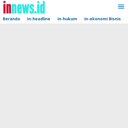
Lewati
ke
konten
Beranda
in-headline
in-hukum
in-ekonomi Bisnis