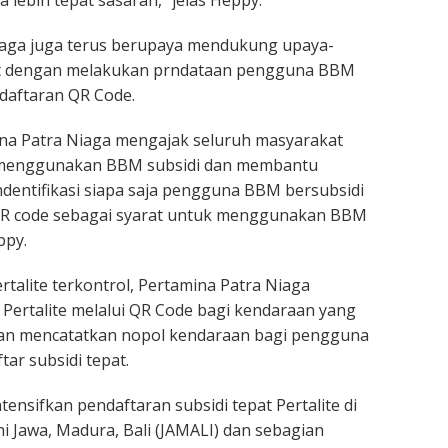
a lebih tepat sasaran,” jelas Heppy.
iaga juga terus berupaya mendukung upaya-
at dengan melakukan prndataan pengguna BBM
ndaftaran QR Code.
ina Patra Niaga mengajak seluruh masyarakat
 menggunakan BBM subsidi dan membantu
entifikasi siapa saja pengguna BBM bersubsidi
R code sebagai syarat untuk menggunakan BBM
ppy.
rtalite terkontrol, Pertamina Patra Niaga
 Pertalite melalui QR Code bagi kendaraan yang
an mencatatkan nopol kendaraan bagi pengguna
ar subsidi tepat.
ensifkan pendaftaran subsidi tepat Pertalite di
i Jawa, Madura, Bali (JAMALI) dan sebagian