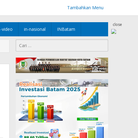
Tambahkan Menu
close
n-video
in-nasional
INBatam
Cari
untuk: