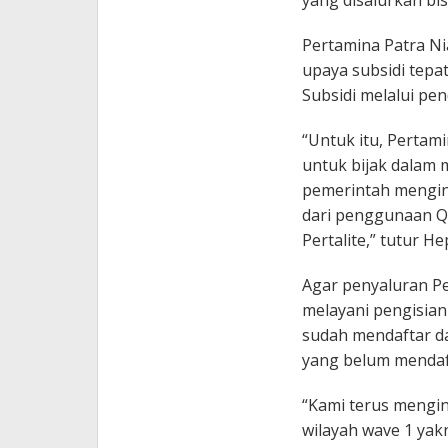
yang disalurkan bis
Pertamina Patra N
upaya subsidi tep
Subsidi melalui pe
“Untuk itu, Pertam
untuk bijak dalam
pemerintah mengind
dari penggunaan Q
Pertalite,” tutur He
Agar penyaluran Pe
melayani pengisian
sudah mendaftar d
yang belum mendaft
“Kami terus mengint
wilayah wave 1 yakn