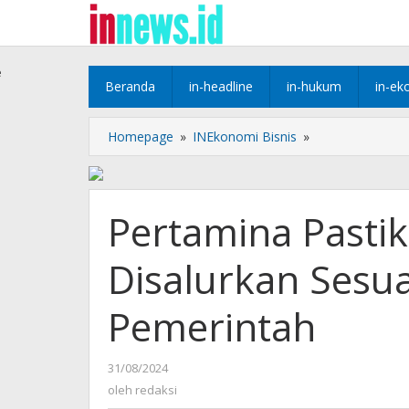
Lewati
ke
konten
e
Beranda
in-headline
in-hukum
in-ek
Pertamina
Homepage
»
INEkonomi Bisnis
»
Pastikan
Pertalite
Tetap
Disalurkan
Pertamina Pastik
Sesuai
Penugasan
Disalurkan Sesu
Pemerintah
Pemerintah
oleh
31/08/2024
redaksi
oleh
redaksi