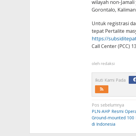
wilayah non-Jamali
Gorontalo, Kaliman
Untuk registrasi da
tepat Pertalite ma
https://subsiditepa
Call Center (PCC) 1
oleh
redaksi
Ikuti Kami Pada
Navigasi
Pos sebelumnya
pos
PLN-AHP Resmi Opera
Ground-mounted 100
di Indonesia