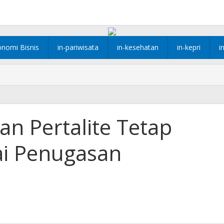
onomi Bisnis
in-pariwisata
in-kesehatan
in-kepri
i
an Pertalite Tetap
ai Penugasan