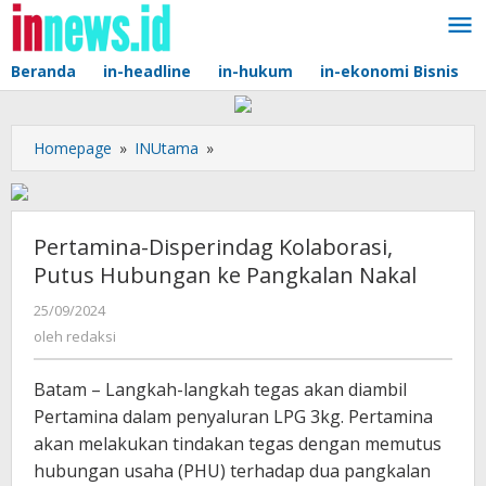
Lewati
ke
konten
Beranda
in-headline
in-hukum
in-ekonomi Bisnis
Pertamina-
Homepage
»
INUtama
»
Disperindag
Kolaborasi,
Putus
Hubungan
Pertamina-Disperindag Kolaborasi,
ke
Putus Hubungan ke Pangkalan Nakal
Pangkalan
Nakal
oleh
25/09/2024
redaksi
oleh
redaksi
Batam – Langkah-langkah tegas akan diambil
Pertamina dalam penyaluran LPG 3kg. Pertamina
akan melakukan tindakan tegas dengan memutus
hubungan usaha (PHU) terhadap dua pangkalan