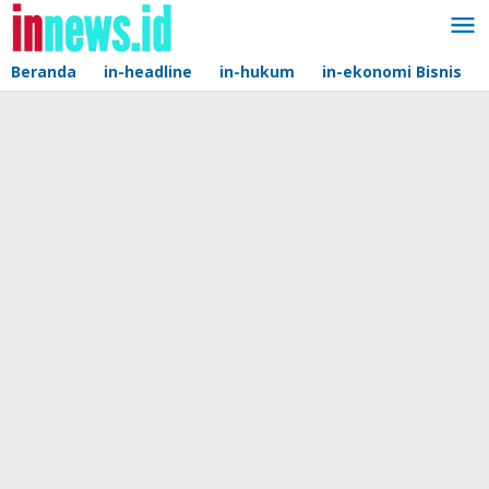
Lewati
ke
konten
Beranda
in-headline
in-hukum
in-ekonomi Bisnis