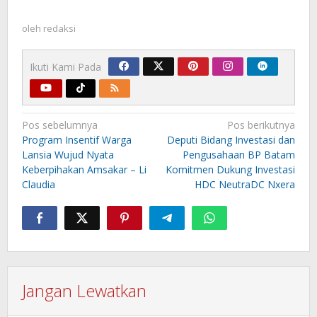
oleh
redaksi
Ikuti Kami Pada
Navigasi
Pos sebelumnya
Pos berikutnya
pos
Program Insentif Warga
Deputi Bidang Investasi dan
Lansia Wujud Nyata
Pengusahaan BP Batam
Keberpihakan Amsakar – Li
Komitmen Dukung Investasi
Claudia
HDC NeutraDC Nxera
Jangan Lewatkan