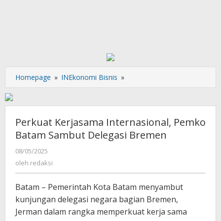
Perkuat
Homepage
»
INEkonomi Bisnis
»
Kerjasama
Internasional,
Pemko
Batam
Perkuat Kerjasama Internasional, Pemko
Sambut
Batam Sambut Delegasi Bremen
Delegasi
Bremen
oleh
08/05/2025
redaksi
oleh
redaksi
Batam – Pemerintah Kota Batam menyambut
kunjungan delegasi negara bagian Bremen,
Jerman dalam rangka memperkuat kerja sama