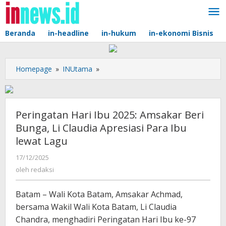
Lewati
ke
konten
Beranda
in-headline
in-hukum
in-ekonomi Bisnis
Peringatan
Homepage
»
INUtama
»
Hari
Ibu
2025:
Amsakar
Peringatan Hari Ibu 2025: Amsakar Beri
Beri
Bunga, Li Claudia Apresiasi Para Ibu
Bunga,
lewat Lagu
Li
Claudia
oleh
17/12/2025
Apresiasi
redaksi
oleh
redaksi
Para
Ibu
Batam – Wali Kota Batam, Amsakar Achmad,
lewat
bersama Wakil Wali Kota Batam, Li Claudia
Lagu
Chandra, menghadiri Peringatan Hari Ibu ke-97