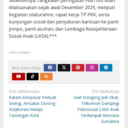
Sebelumnya, rangkaian peringatan Hari Ibu telah
dilaksanakan sejak awal Desember 2025, meliputi
kegiatan silaturahmi, rapat kerja TP PKK, serta
kunjungan sosial dan penyaluran bantuan ke panti
jompo, panti asuhan, dan Lembaga Kesejahteraan
Sosial Anak (LKSA).***
oleh
redaksi
Ikuti Kami Pada
Navigasi
Pos sebelumnya
Pos berikutnya
pos
Batam-Denpasar Perkuat
Saat Dongeng Jadi Obat,
Sinergi, Amsakar Dorong
Telkomsel Dampingi
Kolaborasi Hadapi
Psikososial 2.000 Anak
Tantangan Kota
Terdampak Bencana
Sumatera