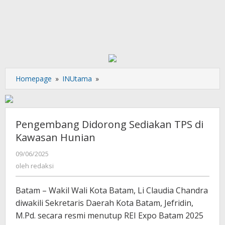
Pengembang
Homepage
»
INUtama
»
Didorong
Sediakan
TPS
di
Pengembang Didorong Sediakan TPS di
Kawasan
Kawasan Hunian
Hunian
oleh
09/06/2025
redaksi
oleh
redaksi
Batam – Wakil Wali Kota Batam, Li Claudia Chandra
diwakili Sekretaris Daerah Kota Batam, Jefridin,
M.Pd. secara resmi menutup REI Expo Batam 2025