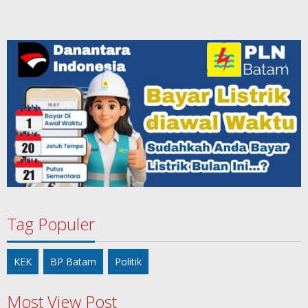
Tag Populer
KEK
BP Batam
Politik
Most View Post