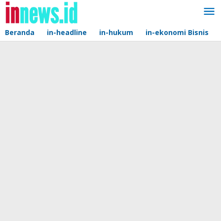
Lewati
ke
konten
Beranda
in-headline
in-hukum
in-ekonomi Bisnis