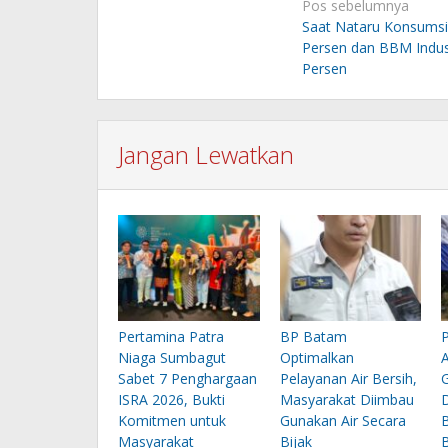
Navigasi
Pos sebelumnya
pos
Saat Nataru Konsumsi 
Persen dan BBM Indust
Persen
Jangan Lewatkan
Pertamina Patra
BP Batam
Niaga Sumbagut
Optimalkan
Sabet 7 Penghargaan
Pelayanan Air Bersih,
ISRA 2026, Bukti
Masyarakat Diimbau
Komitmen untuk
Gunakan Air Secara
Masyarakat
Bijak