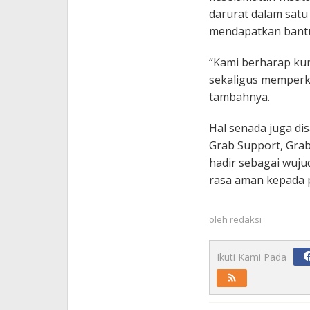
darurat dalam sat
mendapatkan bantu
“Kami berharap ku
sekaligus memperku
tambahnya.
Hal senada juga di
Grab Support, Grab
hadir sebagai wuj
rasa aman kepada 
oleh
redaksi
Ikuti Kami Pada