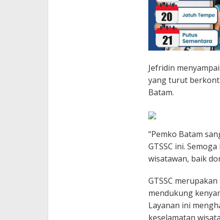
Jefridin menyampaik
yang turut berkont
Batam.
“Pemko Batam sang
GTSSC ini. Semoga
wisatawan, baik do
GTSSC merupakan s
mendukung kenyam
Layanan ini mengh
keselamatan wisat