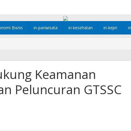
onomi Bisnis
in-pariwisata
in-kesehatan
in-kepri
i
ukung Keamanan
an Peluncuran GTSSC