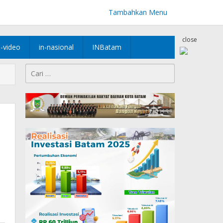
Tambahkan Menu
close
n-video
in-nasional
INBatam
Cari
untuk: