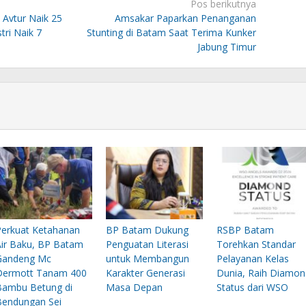
Pos berikutnya
Avtur Naik 25
Amsakar Paparkan Penanganan
ri Naik 7
Stunting di Batam Saat Terima Kunker
Jabung Timur
Perkuat Ketahanan
BP Batam Dukung
RSBP Batam
Air Baku, BP Batam
Penguatan Literasi
Torehkan Standar
Gandeng Mc
untuk Membangun
Pelayanan Kelas
Dermott Tanam 400
Karakter Generasi
Dunia, Raih Diamon
Bambu Betung di
Masa Depan
Status dari WSO
Bendungan Sei