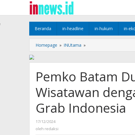
Lewati
ke
konten
e
Beranda
in-headline
in-hukum
in-ek
Pemko
Homepage
»
INUtama
»
Batam
Dukung
Keamanan
Wisatawan
Pemko Batam D
dengan
Peluncuran
Wisatawan deng
GTSSC
Grab
Indonesia
Grab Indonesia
oleh
17/12/2024
redaksi
oleh
redaksi