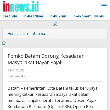
Lewati
ke
konten
Beranda
in-headline
in-hukum
in-ekonomi Bisnis
Pemko
Homepage
»
INUtama
»
Batam
Dorong
Kesadaran
Masyarakat
Pemko Batam Dorong Kesadaran
Bayar
Masyarakat Bayar Pajak
Pajak
oleh
31/01/2025
redaksi
oleh
redaksi
Batam – Pemerintah Kota Batam terus berupaya
meningkatkan kesadaran masyarakat dalam
membayar pajak daerah. Terutama Opsen Pajak
Kendaraan Bermotor (Opsen PKB), Opsen Bea