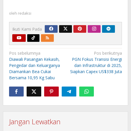
oleh
redaksi
Ikuti Kami Pada
Navigasi
Pos sebelumnya
Pos berikutnya
pos
Diawali Pasangan Kekasih,
PGN Fokus Transisi Energi
Pengedar dan Keluarganya
dan Infrastruktur di 2025,
Diamankan Bea Cukai
Siapkan Capex US$338 Juta
Bersama 10,95 Kg Sabu
Jangan Lewatkan