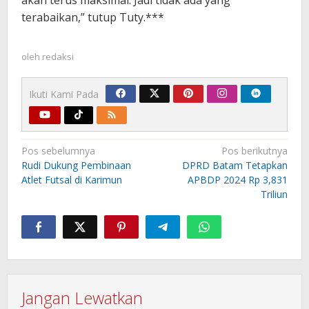
terabaikan,” tutup Tuty.***
oleh
redaksi
Ikuti Kami Pada
Navigasi
Pos sebelumnya
Pos berikutnya
pos
Rudi Dukung Pembinaan
DPRD Batam Tetapkan
Atlet Futsal di Karimun
APBDP 2024 Rp 3,831
Triliun
Jangan Lewatkan