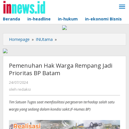
Lewati
ke
konten
Beranda
in-headline
in-hukum
in-ekonomi Bisnis
Pemenuhan
Homepage
»
INUtama
»
Hak
Warga
Rempang
Jadi
Pemenuhan Hak Warga Rempang Jadi
Prioritas
Prioritas BP Batam
BP
Batam
oleh
24/07/2024
redaksi
oleh
redaksi
Tim Satuan Tugas saat memfasilitasi pergeseran terhadap salah satu
warga yang sedang dalam kondisi sakit.(F-Humas BP)