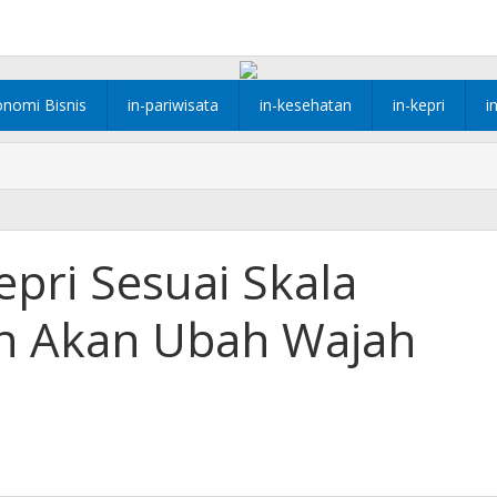
onomi Bisnis
in-pariwisata
in-kesehatan
in-kepri
i
ri Sesuai Skala
hun Akan Ubah Wajah