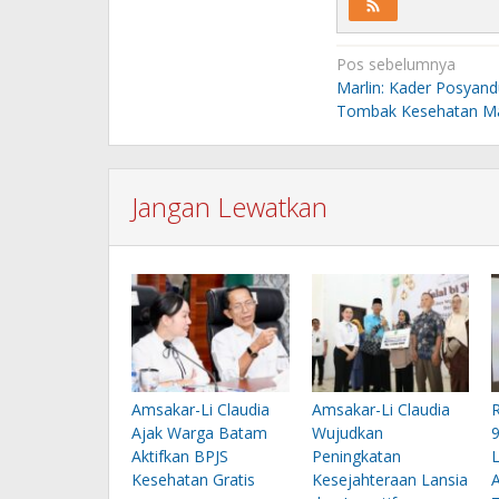
Navigasi
Pos sebelumnya
pos
Marlin: Kader Posyand
Tombak Kesehatan Ma
Jangan Lewatkan
Amsakar-Li Claudia
Amsakar-Li Claudia
Ajak Warga Batam
Wujudkan
Aktifkan BPJS
Peningkatan
Kesehatan Gratis
Kesejahteraan Lansia