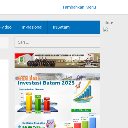
Tambahkan Menu
close
n-video
in-nasional
INBatam
Cari
untuk: