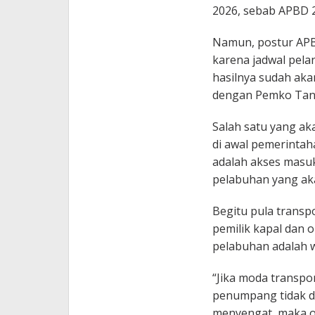
2026, sebab APBD 2
Namun, postur APBD
karena jadwal pela
hasilnya sudah aka
dengan Pemko Tan
Salah satu yang aka
di awal pemerintah
adalah akses masu
pelabuhan yang aka
Begitu pula transpo
pemilik kapal dan 
pelabuhan adalah w
“Jika moda transpor
penumpang tidak d
menyengat, maka o