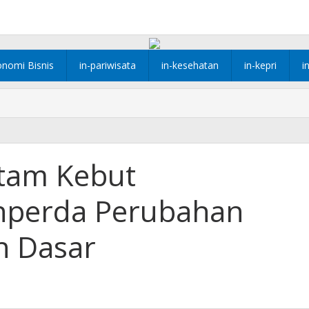
onomi Bisnis
in-pariwisata
in-kesehatan
in-kepri
i
tam Kebut
perda Perubahan
n Dasar