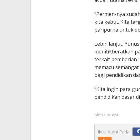
acuan utama revisi.
“Permen-nya sudah
kita kebut. Kita ta
paripurna untuk di
Lebih lanjut, Yunus
menitikberatkan p
terkait pemberian i
memacu semangat 
bagi pendidikan da
“Kita ingin para gu
pendidikan dasar d
oleh
redaksi
Ikuti Kami Pada