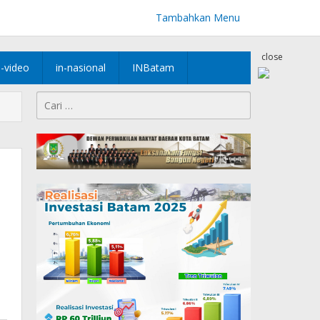
Tambahkan Menu
close
n-video
in-nasional
INBatam
Cari
untuk: