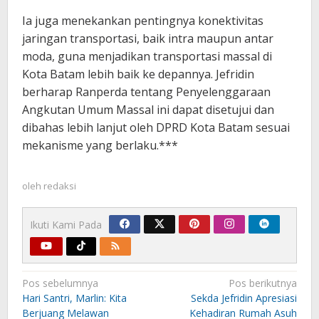
Ia juga menekankan pentingnya konektivitas
jaringan transportasi, baik intra maupun antar
moda, guna menjadikan transportasi massal di
Kota Batam lebih baik ke depannya. Jefridin
berharap Ranperda tentang Penyelenggaraan
Angkutan Umum Massal ini dapat disetujui dan
dibahas lebih lanjut oleh DPRD Kota Batam sesuai
mekanisme yang berlaku.***
oleh
redaksi
Ikuti Kami Pada
Navigasi
Pos sebelumnya
Pos berikutnya
pos
Hari Santri, Marlin: Kita
Sekda Jefridin Apresiasi
Berjuang Melawan
Kehadiran Rumah Asuh