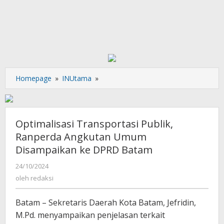
Optimalisasi
Homepage
»
INUtama
»
Transportasi
Publik,
Ranperda
Angkutan
Optimalisasi Transportasi Publik,
Umum
Ranperda Angkutan Umum
Disampaikan
Disampaikan ke DPRD Batam
ke
DPRD
oleh
24/10/2024
Batam
redaksi
oleh
redaksi
Batam – Sekretaris Daerah Kota Batam, Jefridin,
M.Pd. menyampaikan penjelasan terkait