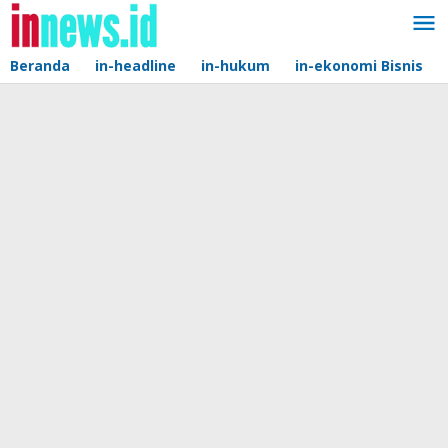
Lewati
ke
konten
Beranda
in-headline
in-hukum
in-ekonomi Bisnis