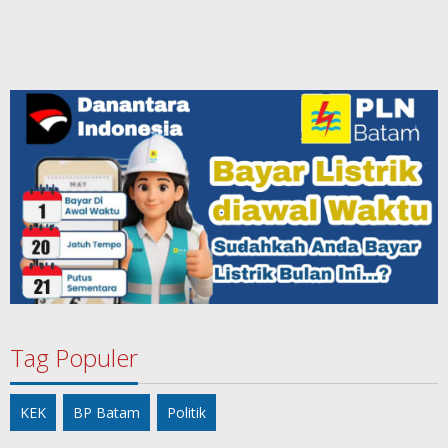
Tag Populer
KEK
BP Batam
Politik