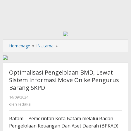
Optimalisasi
Homepage
»
INUtama
»
Pengelolaan
BMD,
Lewat
Sistem
Optimalisasi Pengelolaan BMD, Lewat
Informasi
Sistem Informasi Move On ke Pengurus
Move
Barang SKPD
On
ke
oleh
14/09/2024
Pengurus
redaksi
oleh
redaksi
Barang
SKPD
Batam – Pemerintah Kota Batam melalui Badan
Pengelolaan Keuangan Dan Aset Daerah (BPKAD)