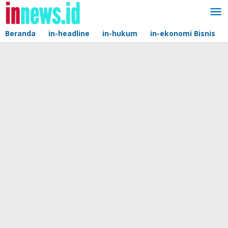
Lewati
ke
konten
Beranda
in-headline
in-hukum
in-ekonomi Bisnis