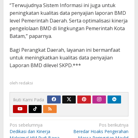
“Terwujudnya Sistem Informasi ini juga untuk
peningkatan kualitas data penyajian laporan BMD
level Pemerintah Daerah. Serta optimalisasi kinerja
pengelolaan BMD di lingkungan Pemerintah Kota
Batam,” paparnya.
Bagi Perangkat Daerah, layanan ini bermanfaat
untuk meningkatkan kualitas data penyajian
Laporan BMD dilevel SKPD.***
oleh
redaksi
Ikuti Kami Pada
Navigasi
Pos sebelumnya
Pos berikutnya
pos
Dedikasi dan Kinerja
Beredar Hoaks Pengerahan
Maksimal HM Rudi Bawa
Massa Peringatan Maulid