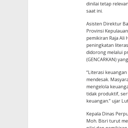
dinilai tetap rel
saat ini.
Asisten Direktur B
Provinsi Kepulaua
pemikiran Raja Ali 
peningkatan litera
didorong melalui 
(GENCARKAN) yang 
“Literasi keuangan
mendesak. Masyar
mengelola keuangan
tidak produktif, s
keuangan.” ujar Lutf
Kepala Dinas Perpu
Moh. Bisri turut 
nilai dan pemikiran