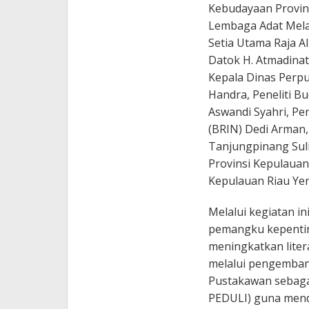
Kebudayaan Provin
Lembaga Adat Melay
Setia Utama Raja A
Datok H. Atmadinat
Kepala Dinas Perpu
Handra, Peneliti B
Aswandi Syahri, Pen
(BRIN) Dedi Arman,
Tanjungpinang Suli
Provinsi Kepulauan
Kepulauan Riau Yen
Melalui kegiatan i
pemangku kepentin
meningkatkan liter
melalui pengembang
Pustakawan sebaga
PEDULI) guna mend