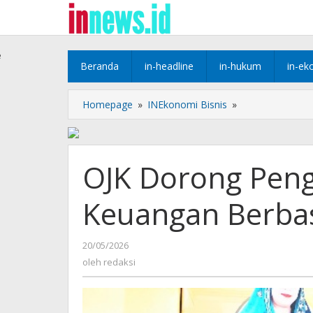
Lewati
ke
konten
e
Beranda
in-headline
in-hukum
in-ek
OJK
Homepage
»
INEkonomi Bisnis
»
Dorong
Penguatan
Literasi
Keuangan
OJK Dorong Peng
Berbasis
Nilai
Keuangan Berbas
Budaya
Melayu
oleh
20/05/2026
redaksi
oleh
redaksi