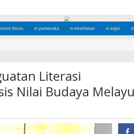
onomi Bisnis
in-pariwisata
in-kesehatan
in-kepri
i
uatan Literasi
is Nilai Budaya Melay