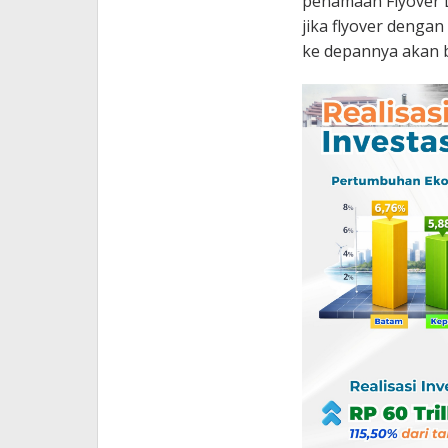
penamaan Flyover L
jika flyover dengan
ke depannya akan b