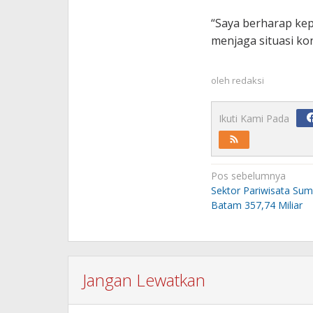
“Saya berharap kep
menjaga situasi ko
oleh
redaksi
Ikuti Kami Pada
Navigasi
Pos sebelumnya
pos
Sektor Pariwisata Su
Batam 357,74 Miliar
Jangan Lewatkan