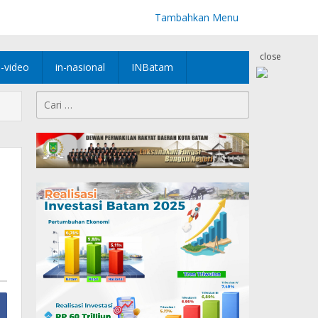
Tambahkan Menu
close
n-video
in-nasional
INBatam
Cari
untuk: