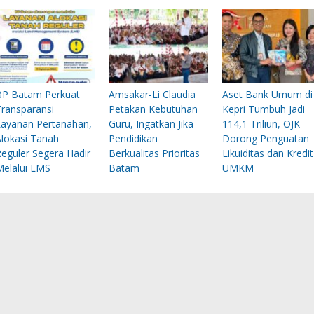
BP Batam Perkuat
Amsakar-Li Claudia
Aset Bank Umum di
Transparansi
Petakan Kebutuhan
Kepri Tumbuh Jadi
Layanan Pertanahan,
Guru, Ingatkan Jika
114,1 Triliun, OJK
Alokasi Tanah
Pendidikan
Dorong Penguatan
Reguler Segera Hadir
Berkualitas Prioritas
Likuiditas dan Kredit
Melalui LMS
Batam
UMKM