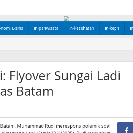
onomi Bisnis
in-pariwisata
in-kesehatan
in-kepri
i
Flyover Sungai Ladi
itas Batam
 Batam, Muhammad Rudi merespons polemik soal