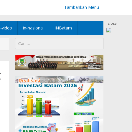
Tambahkan Menu
close
n-video
in-nasional
INBatam
Cari
untuk:
t
u