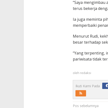
“Saya mengimbau a
terus bekerja deng
Ia juga meminta pi
memperbaiki penang
Menurut Rudi, kek
besar terhadap sek
“Yang terpenting, i
pariwisata tidak t
oleh
redaksi
Ikuti Kami Pada
Navigasi
Pos sebelumnya