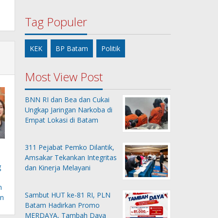
Tag Populer
KEK
BP Batam
Politik
Most View Post
BNN RI dan Bea dan Cukai
Ungkap Jaringan Narkoba di
Empat Lokasi di Batam
311 Pejabat Pemko Dilantik,
Amsakar Tekankan Integritas
g
dan Kinerja Melayani
n
Sambut HUT ke-81 RI, PLN
n
Batam Hadirkan Promo
MERDAYA, Tambah Daya