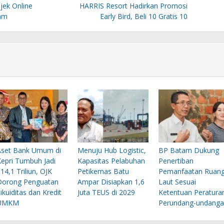
jek Online
HARRIS Resort Hadirkan Promosi
am
Early Bird, Beli 10 Gratis 10
Aset Bank Umum di
Menuju Hub Logistic,
BP Batam Dukung
Kepri Tumbuh Jadi
Kapasitas Pelabuhan
Penertiban
14,1 Triliun, OJK
Petikemas Batu
Pemanfaatan Ruan
Dorong Penguatan
Ampar Disiapkan 1,6
Laut Sesuai
ikuiditas dan Kredit
Juta TEUS di 2029
Ketentuan Peratura
UMKM
Perundang-undanga