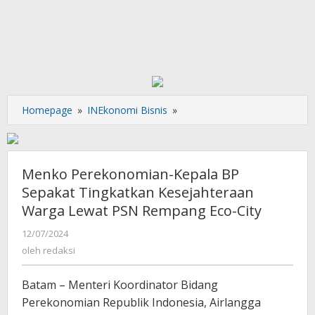
Menko
Homepage
»
INEkonomi Bisnis
»
Perekonomian-
Kepala
BP
Sepakat
Menko Perekonomian-Kepala BP
Tingkatkan
Sepakat Tingkatkan Kesejahteraan
Kesejahteraan
Warga Lewat PSN Rempang Eco-City
Warga
Lewat
oleh
12/07/2024
PSN
redaksi
oleh
redaksi
Rempang
Eco-
Batam – Menteri Koordinator Bidang
City
Perekonomian Republik Indonesia, Airlangga