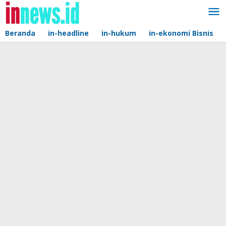
Lewati
ke
konten
Beranda
in-headline
in-hukum
in-ekonomi Bisnis