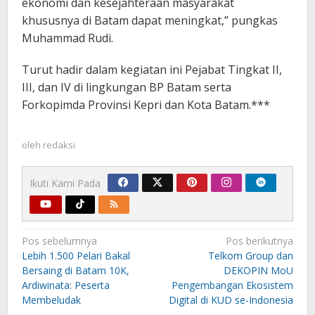
ekonomi dan kesejahteraan masyarakat
khususnya di Batam dapat meningkat,” pungkas
Muhammad Rudi.
Turut hadir dalam kegiatan ini Pejabat Tingkat II,
III, dan IV di lingkungan BP Batam serta
Forkopimda Provinsi Kepri dan Kota Batam.***
oleh
redaksi
Ikuti Kami Pada
Navigasi
Pos sebelumnya
Pos berikutnya
pos
Lebih 1.500 Pelari Bakal
Telkom Group dan
Bersaing di Batam 10K,
DEKOPIN MoU
Ardiwinata: Peserta
Pengembangan Ekosistem
Membeludak
Digital di KUD se-Indonesia