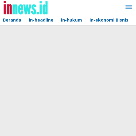
Lewati
ke
konten
Beranda
in-headline
in-hukum
in-ekonomi Bisnis