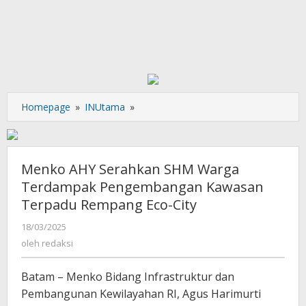
Menko
Homepage
»
INUtama
»
AHY
Serahkan
SHM
Warga
Menko AHY Serahkan SHM Warga
Terdampak
Terdampak Pengembangan Kawasan
Pengembangan
Terpadu Rempang Eco-City
Kawasan
Terpadu
oleh
18/03/2025
Rempang
redaksi
oleh
redaksi
Eco-
City
Batam – Menko Bidang Infrastruktur dan
Pembangunan Kewilayahan RI, Agus Harimurti