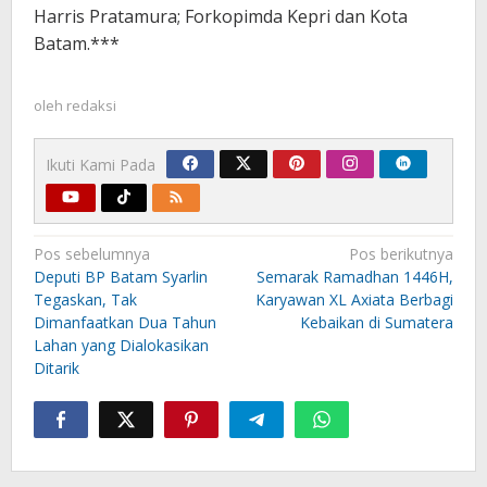
Harris Pratamura; Forkopimda Kepri dan Kota
Batam.***
oleh
redaksi
Ikuti Kami Pada
Navigasi
Pos sebelumnya
Pos berikutnya
pos
Deputi BP Batam Syarlin
Semarak Ramadhan 1446H,
Tegaskan, Tak
Karyawan XL Axiata Berbagi
Dimanfaatkan Dua Tahun
Kebaikan di Sumatera
Lahan yang Dialokasikan
Ditarik