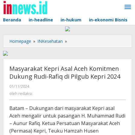
Lewati
ke
konten
Beranda
in-headline
in-hukum
in-ekonomi Bisnis
Masyarakat
Homepage
»
INKesehatan
»
Kepri
Asal
Aceh
Komitmen
Masyarakat Kepri Asal Aceh Komitmen
Dukung
Dukung Rudi-Rafiq di Pilgub Kepri 2024
Rudi-
Rafiq
oleh
01/11/2024
redaksi
di
oleh
redaksi
Pilgub
Kepri
Batam – Dukungan dari masyarakat Kepri asal
2024
Aceh mengalir untuk pasangan H. Muhammad Rudi
– Aunur Rafiq. Ketua Persatuan Masyarakat Aceh
(Permasa) Kepri, Teuku Hamzah Husen