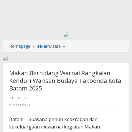
Makan
Homepage
»
INPariwisata
»
Berhidang
Warnai
Rangkaian
Kenduri
Makan Berhidang Warnai Rangkaian
Warisan
Kenduri Warisan Budaya Takbenda Kota
Budaya
Batam 2025
Takbenda
Kota
oleh
21/10/2025
Batam
redaksi
oleh
redaksi
2025
Batam – Suasana penuh keakraban dan
kekeluargaan mewarnai kegiatan Makan