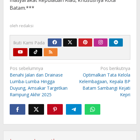
Batam.***
oleh
redaksi
Ikuti Kami Pada
Navigasi
Pos sebelumnya
Pos berikutnya
pos
Benahi Jalan dan Drainase
Optimalkan Tata Kelola
Lumba-Lumba Hingga
Kelembagaan, Kepala BP
Duyung, Amsakar Targetkan
Batam Sambangi Kejati
Rampung Akhir 2025
Kepri