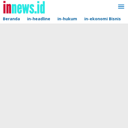
Lewati
ke
konten
Beranda
in-headline
in-hukum
in-ekonomi Bisnis