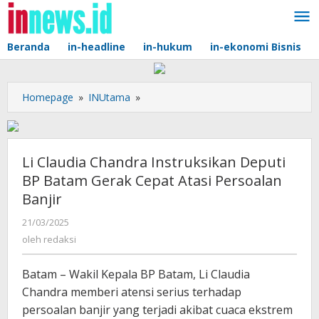
Lewati
ke
konten
Beranda
in-headline
in-hukum
in-ekonomi Bisnis
Li
Homepage
»
INUtama
»
Claudia
Chandra
Instruksikan
Deputi
Li Claudia Chandra Instruksikan Deputi
BP
BP Batam Gerak Cepat Atasi Persoalan
Batam
Banjir
Gerak
Cepat
oleh
21/03/2025
Atasi
redaksi
oleh
redaksi
Persoalan
Banjir
Batam – Wakil Kepala BP Batam, Li Claudia
Chandra memberi atensi serius terhadap
persoalan banjir yang terjadi akibat cuaca ekstrem