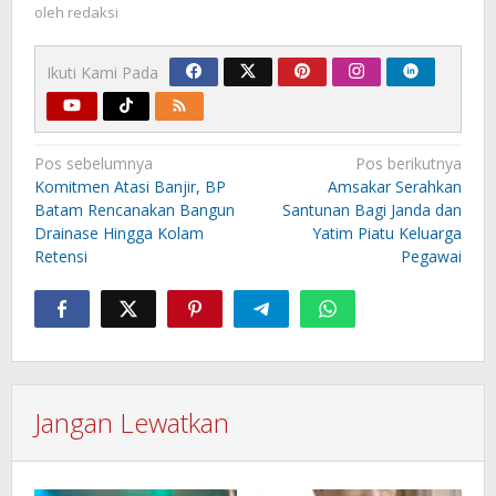
oleh
redaksi
Ikuti Kami Pada
Navigasi
Pos sebelumnya
Pos berikutnya
pos
Komitmen Atasi Banjir, BP
Amsakar Serahkan
Batam Rencanakan Bangun
Santunan Bagi Janda dan
Drainase Hingga Kolam
Yatim Piatu Keluarga
Retensi
Pegawai
Jangan Lewatkan