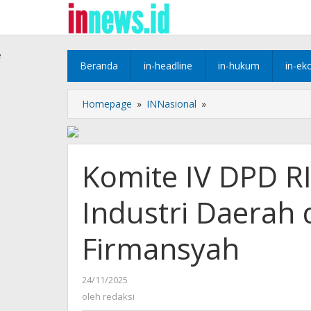
Lewati
ke
konten
e
Beranda
in-headline
in-hukum
in-ek
Komite
Homepage
»
INNasional
»
IV
DPD
RI
Bahas
Komite IV DPD R
Penguatan
Industri
Industri Daerah
Daerah
dengan
Sekda
Firmansyah
Firmansyah
oleh
24/11/2025
redaksi
oleh
redaksi