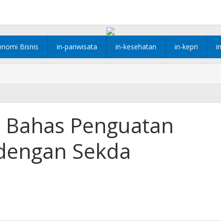
onomi Bisnis
in-pariwisata
in-kesehatan
in-kepri
i
I Bahas Penguatan
 dengan Sekda