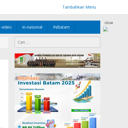
Tambahkan Menu
close
n-video
in-nasional
INBatam
Cari
untuk: