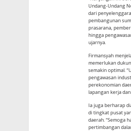
Undang-Undang Nom
dari penyelenggara
pembangunan sumbe
prasarana, pemberd
hingga pengawasan 
ujarnya.
Firmansyah menjel
memerlukan dukung
semakin optimal. “
pengawasan indust
perekonomian daer
lapangan kerja dan
Ia juga berharap d
di tingkat pusat y
daerah. “Semoga ha
pertimbangan dala