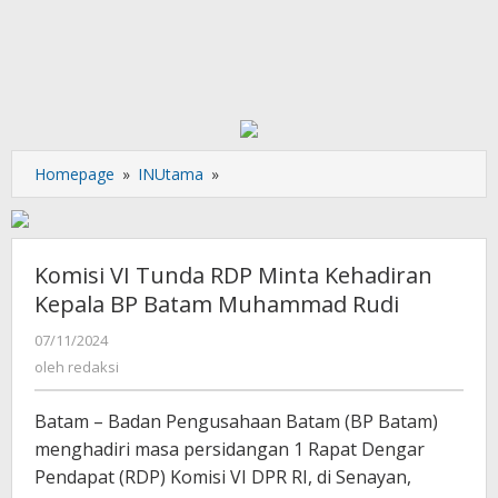
Komisi
Homepage
»
INUtama
»
VI
Tunda
RDP
Minta
Komisi VI Tunda RDP Minta Kehadiran
Kehadiran
Kepala BP Batam Muhammad Rudi
Kepala
BP
oleh
07/11/2024
redaksi
Batam
oleh
redaksi
Muhammad
Rudi
Batam – Badan Pengusahaan Batam (BP Batam)
menghadiri masa persidangan 1 Rapat Dengar
Pendapat (RDP) Komisi VI DPR RI, di Senayan,