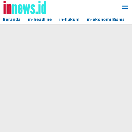
Lewati
ke
konten
Beranda
in-headline
in-hukum
in-ekonomi Bisnis