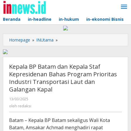
Lewati
ke
konten
Beranda
in-headline
in-hukum
in-ekonomi Bisnis
Kepala
Homepage
»
INUtama
»
BP
Batam
dan
Kepala
Kepala BP Batam dan Kepala Staf
Staf
Kepresidenan Bahas Program Prioritas
Kepresidenan
Industri Transportasi Laut dan
Bahas
Galangan Kapal
Program
Prioritas
oleh
13/03/2025
Industri
redaksi
oleh
redaksi
Transportasi
Laut
dan
Batam – Kepala BP Batam sekaligus Wali Kota
Galangan
Batam, Amsakar Achmad menghadiri rapat