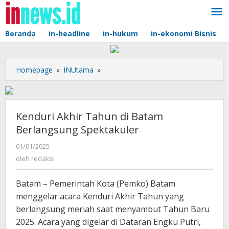
Lewati
ke
konten
Beranda
in-headline
in-hukum
in-ekonomi Bisnis
Kenduri
Homepage
»
INUtama
»
Akhir
Tahun
di
Batam
Kenduri Akhir Tahun di Batam
Berlangsung
Berlangsung Spektakuler
Spektakuler
oleh
01/01/2025
redaksi
oleh
redaksi
Batam – Pemerintah Kota (Pemko) Batam
menggelar acara Kenduri Akhir Tahun yang
berlangsung meriah saat menyambut Tahun Baru
2025. Acara yang digelar di Dataran Engku Putri,