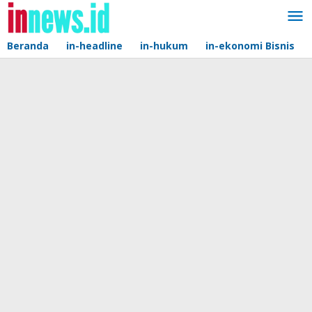
Lewati
ke
konten
Beranda
in-headline
in-hukum
in-ekonomi Bisnis