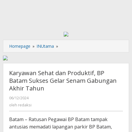
Karyawan
Homepage
»
INUtama
»
Sehat
dan
Produktif,
BP
Karyawan Sehat dan Produktif, BP
Batam
Batam Sukses Gelar Senam Gabungan
Sukses
Akhir Tahun
Gelar
Senam
oleh
06/12/2024
Gabungan
redaksi
oleh
redaksi
Akhir
Tahun
Batam – Ratusan Pegawai BP Batam tampak
antusias memadati lapangan parkir BP Batam,