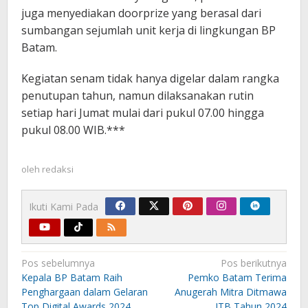
juga menyediakan doorprize yang berasal dari
sumbangan sejumlah unit kerja di lingkungan BP
Batam.
Kegiatan senam tidak hanya digelar dalam rangka
penutupan tahun, namun dilaksanakan rutin
setiap hari Jumat mulai dari pukul 07.00 hingga
pukul 08.00 WIB.***
oleh
redaksi
Ikuti Kami Pada
Navigasi
Pos sebelumnya
Pos berikutnya
pos
Kepala BP Batam Raih
Pemko Batam Terima
Penghargaan dalam Gelaran
Anugerah Mitra Ditmawa
Top Digital Awards 2024
ITB Tahun 2024