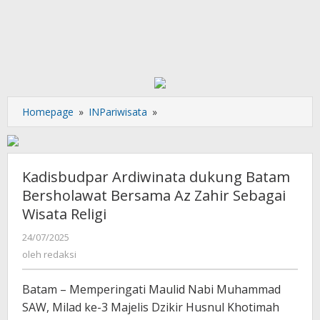
Kadisbudpar
Homepage
»
INPariwisata
»
Ardiwinata
dukung
Batam
Bersholawat
Kadisbudpar Ardiwinata dukung Batam
Bersama
Bersholawat Bersama Az Zahir Sebagai
Az
Wisata Religi
Zahir
Sebagai
oleh
24/07/2025
Wisata
redaksi
oleh
redaksi
Religi
Batam – Memperingati Maulid Nabi Muhammad
SAW, Milad ke-3 Majelis Dzikir Husnul Khotimah