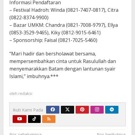
Informasi Pendaftaran
– Festival Hadroh: Winda (0821-7407-0817), Citra
(0822-8374-9900)
– Bazar UMKM: Chandra (0821-7008-9797), Ellya
(0853-3529-9465), Kiky (0812-9015-6461)
– Sponsorship: Faisal (0821-7025-5460)
“Mari hadir dan bersholawat bersama,
mempersembahkan cinta untuk Rasulullah dan
menyemarakkan Batam dengan lantunan syair
Islami,” imbuhnya.***
oleh
redaksi
Ikuti Kami Pada
Navigasi
Pos sebelumnya
Pos berikutnya