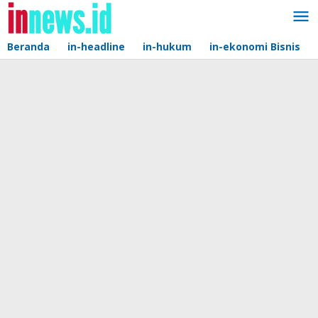
Lewati
ke
konten
Beranda
in-headline
in-hukum
in-ekonomi Bisnis