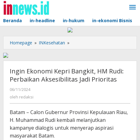
Lewati
ke
konten
Beranda
in-headline
in-hukum
in-ekonomi Bisnis
Ingin
Homepage
»
INKesehatan
»
Ekonomi
Kepri
Bangkit,
HM
Ingin Ekonomi Kepri Bangkit, HM Rudi:
Rudi:
Perbaikan Aksesibilitas Jadi Prioritas
Perbaikan
Aksesibilitas
oleh
06/11/2024
redaksi
Jadi
oleh
redaksi
Prioritas
Batam – Calon Gubernur Provinsi Kepulauan Riau,
H. Muhammad Rudi kembali melanjutkan
kampanye dialogis untuk menyerap aspirasi
masyarakat Batam.