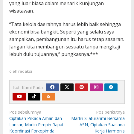
yang luar biasa dalam menarik kunjungan
wisatawan.
“Tata kelola daerahnya harus lebih baik sehingga
ekonomi bisa bangkit. Seperti yang selalu saya
sampaikan, pembangunan itu harus tetap sasaran.
Jangan kita membangun sesuatu tanpa mengkaji
lebuh dulu tujuannya,” pungkasnya.***
oleh
redaksi
Ikuti Kami Pada
Navigasi
Pos sebelumnya
Pos berikutnya
pos
Ciptakan Pilkada Aman dan
Marlin Silaturahmi Bersama
Lancar, Marlin Pimpin Rapat
ASN, Ciptakan Suasana
Koordinasi Forkopimda
Kerja Harmonis