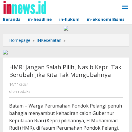
Lewati
ke
konten
Beranda
in-headline
in-hukum
in-ekonomi Bisnis
HMR:
Homepage
»
INKesehatan
»
Jangan
Salah
Pilih,
Nasib
HMR: Jangan Salah Pilih, Nasib Kepri Tak
Kepri
Berubah Jika Kita Tak Mengubahnya
Tak
Berubah
oleh
14/11/2024
redaksi
Jika
oleh
redaksi
Kita
Tak
Batam – Warga Perumahan Pondok Pelangi penuh
Mengubahnya
bahagia menyambut kehadiran calon Gubernur
Kepulauan Riau (Kepri) pilihannya, H Muhammad
Rudi (HMR), di fasum Perumahan Pondok Pelangi,