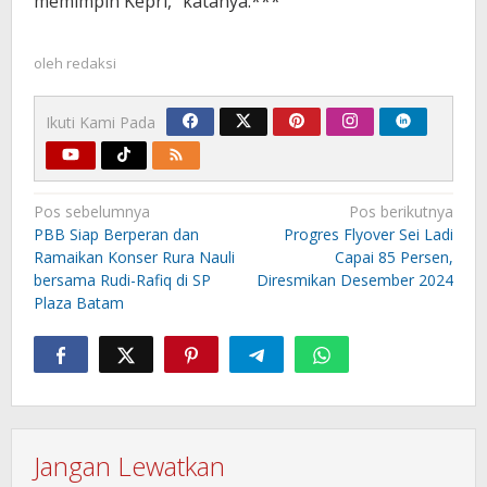
memimpin Kepri,” katanya.***
oleh
redaksi
Ikuti Kami Pada
Navigasi
Pos sebelumnya
Pos berikutnya
pos
PBB Siap Berperan dan
Progres Flyover Sei Ladi
Ramaikan Konser Rura Nauli
Capai 85 Persen,
bersama Rudi-Rafiq di SP
Diresmikan Desember 2024
Plaza Batam
Jangan Lewatkan