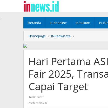
Lewati
ke
konten
e
Beranda
in-headline
in-hukum
in-ek
Hari
Homepage
»
INPariwisata
»
Pertama
ASITA
KEPRI
BCA
Hari Pertama AS
Travel
Fair
Fair 2025, Trans
2025,
Transaksi
dan
Capai Target
Pengunjung
Capai
Target
oleh
16/05/2025
redaksi
oleh
redaksi