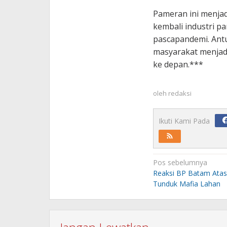
Pameran ini menja
kembali industri p
pascapandemi. Antu
masyarakat menjadi
ke depan.***
oleh
redaksi
Ikuti Kami Pada
Navigasi
Pos sebelumnya
pos
Reaksi BP Batam Ata
Tunduk Mafia Lahan