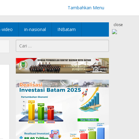
Tambahkan Menu
close
n-video
in-nasional
INBatam
Cari
untuk: