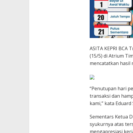
ASITA KEPRI BCA Tr
(15/5) di Atrium T
mencatatkan hasil
“Penutupan hari p
transaksi dan hamp
kami,” kata Eduard
Sementars Ketua D
syukurnya atas ter
mengapresiasi kerj