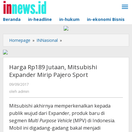
Lewati
ke
konten
Beranda
in-headline
in-hukum
in-ekonomi Bisnis
Harga
Homepage
»
INNasional
»
Rp189
Jutaan,
Mitsubishi
Expander
Harga Rp189 Jutaan, Mitsubishi
Mirip
Expander Mirip Pajero Sport
Pajero
Sport
oleh
09/09/2017
admin
oleh
admin
Mitsubishi akhirnya memperkenalkan kepada
publik wujud dari Expander, produk baru di
segmen
Multi Purpose Vehicle
(MPV) di Indonesia.
Mobil ini digadang-gadang bakal menjadi