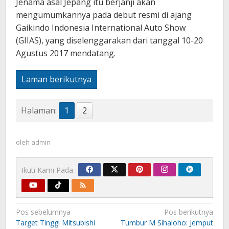
Jenama asal Jepang itu berjanji akan
mengumumkannya pada debut resmi di ajang
Gaikindo Indonesia International Auto Show
(GIIAS), yang diselenggarakan dari tanggal 10-20
Agustus 2017 mendatang.
Laman berikutnya
Halaman:
1
2
oleh
admin
Ikuti Kami Pada
Navigasi
Pos sebelumnya
Pos berikutnya
pos
Target Tinggi Mitsubishi
Tumbur M Sihaloho: Jemput