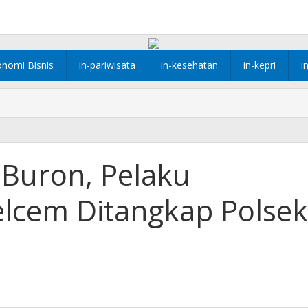
onomi Bisnis
in-pariwisata
in-kesehatan
in-kepri
i
Buron, Pelaku
lcem Ditangkap Polsek