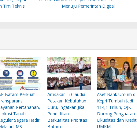
m Tim Teknis
Menuju Pemerintah Digital
BP Batam Perkuat
Amsakar-Li Claudia
Aset Bank Umum di
Transparansi
Petakan Kebutuhan
Kepri Tumbuh Jadi
Layanan Pertanahan,
Guru, Ingatkan Jika
114,1 Triliun, OJK
Alokasi Tanah
Pendidikan
Dorong Penguatan
Reguler Segera Hadir
Berkualitas Prioritas
Likuiditas dan Kredit
Melalui LMS
Batam
UMKM