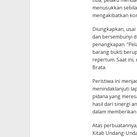
tiba, pelaku menda
menusukkan sebilah
mengakibatkan korb
Diungkapkan, usai 
dan bersembunyi di
penangkapan. “Pela
barang bukti berupa
repertum. Saat ini,
Brata.
Peristiwa ini menja
menindaklanjuti l
pidana yang meres
hasil dari sinergi a
dalam memberikan 
Atas perbuatannya, 
Kitab Undang-Unda