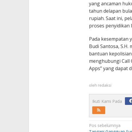
yang ancaman huku
tahun delapan bula
rupiah. Saat ini, 
proses penyidikan l
Pada kesempatan y
Budi Santosa, S.H
bantuan kepolisia
menghubungi Call Ce
Apps” yang dapat d
oleh
redaksi
Ikuti Kami Pada
Navigasi
Pos sebelumnya
Tangani Gangguan Supl