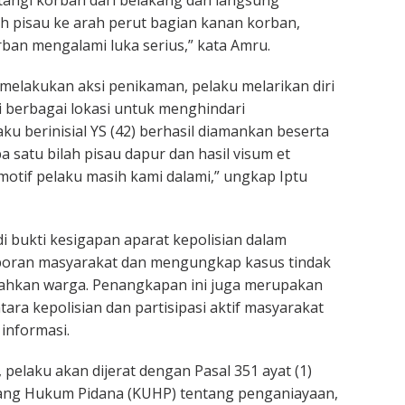
tangi korban dari belakang dan langsung
 pisau ke arah perut bagian kanan korban,
an mengalami luka serius,” kata Amru.
melakukan aksi penikaman, pelaku melarikan diri
 berbagai lokasi untuk menghindari
ku berinisial YS (42) berhasil diamankan beserta
 satu bilah pisau dapur dan hasil visum et
 motif pelaku masih kami dalami,” ungkap Iptu
di bukti kesigapan aparat kepolisian dalam
aporan masyarakat dan mengungkap kasus tindak
ahkan warga. Penangkapan ini juga merupakan
ntara kepolisian dan partisipasi aktif masyarakat
informasi.
pelaku akan dijerat dengan Pasal 351 ayat (1)
ng Hukum Pidana (KUHP) tentang penganiayaan,