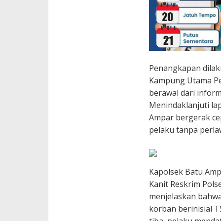
Penangkapan dilaku
Kampung Utama Peli
berawal dari infor
Menindaklanjuti la
Ampar bergerak ce
pelaku tanpa perla
Kapolsek Batu Ampar
Kanit Reskrim Pols
menjelaskan bahwa 
korban berinisial 