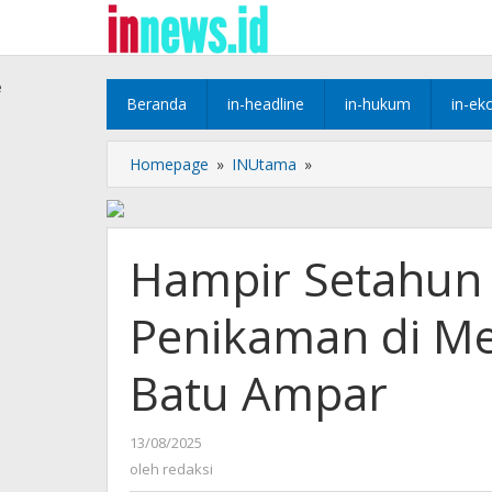
Lewati
ke
konten
e
Beranda
in-headline
in-hukum
in-ek
Hampir
Homepage
»
INUtama
»
Setahun
Buron,
Pelaku
Penikaman
Hampir Setahun 
di
Melcem
Penikaman di Me
Ditangkap
Polsek
Batu
Batu Ampar
Ampar
oleh
13/08/2025
redaksi
oleh
redaksi