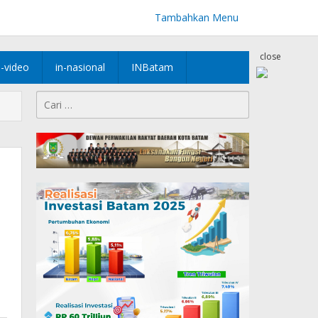
Tambahkan Menu
close
n-video
in-nasional
INBatam
Cari
untuk: