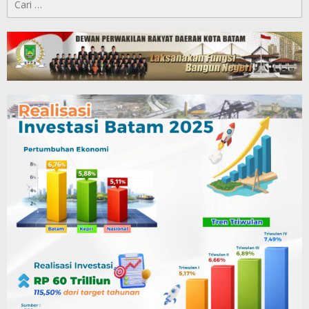
untuk: