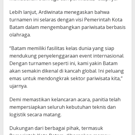
Lebih lanjut, Ardiwinata menegaskan bahwa
turnamen ini selaras dengan visi Pemerintah Kota
Batam dalam mengembangkan pariwisata berbasis
olahraga.
“Batam memiliki fasilitas kelas dunia yang siap
mendukung penyelenggaraan event internasional.
Dengan turnamen seperti ini, kami yakin Batam
akan semakin dikenal di kancah global. Ini peluang
emas untuk mendongkrak sektor pariwisata kita,”
ujarnya.
Demi memastikan kelancaran acara, panitia telah
mempersiapkan seluruh kebutuhan teknis dan
logistik secara matang.
Dukungan dari berbagai pihak, termasuk