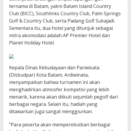
ternama di Batam, yakni Batam Island Country
Club (BICC), Southlinks Country Club, Palm Springs
Golf & Country Club, serta Padang Golf Sukajadi.
Sementara itu, dua hotel yang ditunjuk sebagai
mitra akomodasi adalah AP Premier Hotel dan
Planet Holiday Hotel.
Kepala Dinas Kebudayaan dan Pariwisata
(Disbudpar) Kota Batam, Ardiwinata,
menyampaikan bahwa turnamen ini akan
menghadirkan atmosfer kompetisi yang lebih
menarik, karena akan diikuti sejumlah pegolf dari
berbagai negara. Selain itu, hadiah yang
ditawarkan juga sangat menggiurkan.
“Para peserta akan memperebutkan berbagai