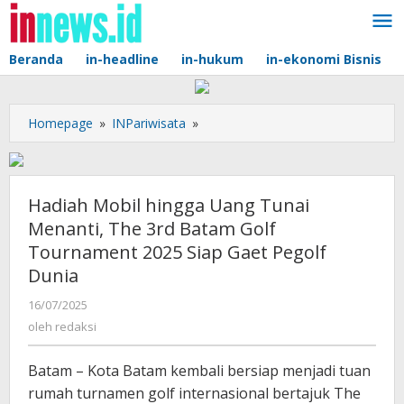
Lewati
ke
konten
Beranda
in-headline
in-hukum
in-ekonomi Bisnis
Hadiah
Homepage
»
INPariwisata
»
Mobil
hingga
Uang
Tunai
Hadiah Mobil hingga Uang Tunai
Menanti,
Menanti, The 3rd Batam Golf
The
Tournament 2025 Siap Gaet Pegolf
3rd
Dunia
Batam
Golf
oleh
16/07/2025
Tournament
redaksi
oleh
redaksi
2025
Siap
Gaet
Batam – Kota Batam kembali bersiap menjadi tuan
Pegolf
rumah turnamen golf internasional bertajuk The