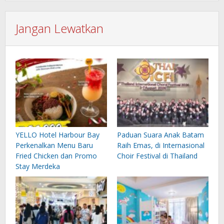
Jangan Lewatkan
YELLO Hotel Harbour Bay
Paduan Suara Anak Batam
Perkenalkan Menu Baru
Raih Emas, di Internasional
Fried Chicken dan Promo
Choir Festival di Thailand
Stay Merdeka