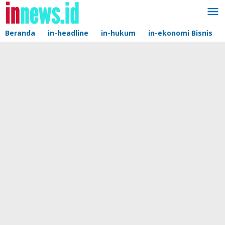
Lewati
ke
konten
Beranda
in-headline
in-hukum
in-ekonomi Bisnis