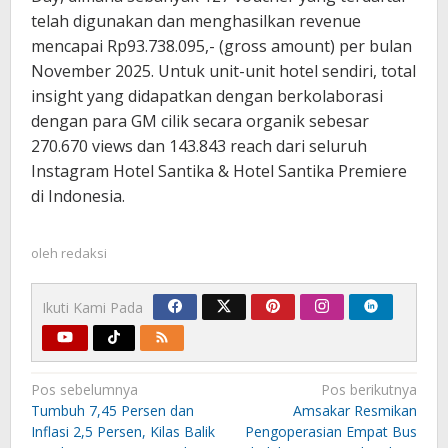
telah digunakan dan menghasilkan revenue
mencapai Rp93.738.095,- (gross amount) per bulan
November 2025. Untuk unit-unit hotel sendiri, total
insight yang didapatkan dengan berkolaborasi
dengan para GM cilik secara organik sebesar
270.670 views dan 143.843 reach dari seluruh
Instagram Hotel Santika & Hotel Santika Premiere
di Indonesia.
oleh
redaksi
Ikuti Kami Pada
Navigasi
Pos sebelumnya
Pos berikutnya
pos
Tumbuh 7,45 Persen dan
Amsakar Resmikan
Inflasi 2,5 Persen, Kilas Balik
Pengoperasian Empat Bus