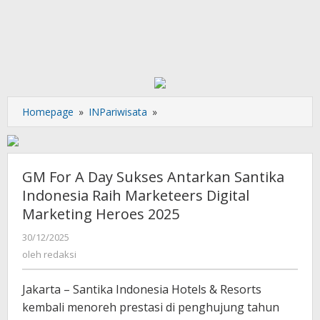
GM
Homepage
»
INPariwisata
»
For
A
Day
Sukses
GM For A Day Sukses Antarkan Santika
Antarkan
Indonesia Raih Marketeers Digital
Santika
Marketing Heroes 2025
Indonesia
Raih
oleh
30/12/2025
Marketeers
redaksi
oleh
redaksi
Digital
Marketing
Jakarta – Santika Indonesia Hotels & Resorts
Heroes
kembali menoreh prestasi di penghujung tahun
2025