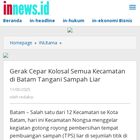
Lewati
ke
konten
Beranda
in-headline
in-hukum
in-ekonomi Bisnis
Gerak
Homepage
»
INUtama
»
Cepar
Kolosal
Semua
Kecamatan
Gerak Cepar Kolosal Semua Kecamatan
di
di Batam Tangani Sampah Liar
Batam
Tangani
oleh
11/05/2025
redaksi
Sampah
oleh
redaksi
Liar
Batam – Salah satu dari 12 Kecamatan se Kota
Batam, hari ini Kecamatan Nongsa menggelar
kegiatan gotong royong pembersihan tempat
pembuangan sampah (TPS) liar di sejumlah titik di