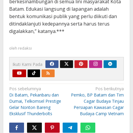
berkesinambungan di semua lini masyarakat Kota
Batam. Edukasi langsung di lapangan adalah
bentuk komunikasi publik yang perlu diikuti dan
ditindaklanjuti kedepannya serta harus terus
digalakkan,” katanya.***
oleh
redaksi
Ikuti Kami Pada
Navigasi
Pos sebelumnya
Pos berikutnya
pos
Di Batam, Pekanbaru dan
Pemko, BP Batam dan Tim
Dumai, Telkomsel Prestige
Cagar Budaya Tinjau
Gelar Nonton Bareng
Persiapan Kawasan Cagar
Eksklusif Thunderbolts
Budaya Camp Vietnam