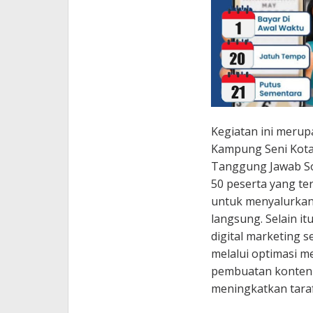
Kegiatan ini meru
Kampung Seni Kota
Tanggung Jawab So
50 peserta yang ter
untuk menyalurkan k
langsung. Selain it
digital marketing s
melalui optimasi me
pembuatan konten 
meningkatkan taraf