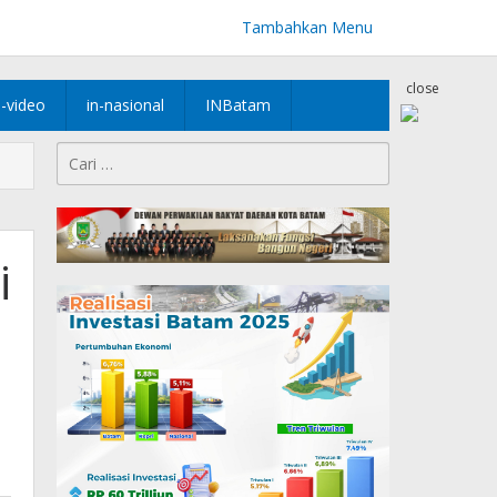
Tambahkan Menu
close
n-video
in-nasional
INBatam
Cari
untuk:
i