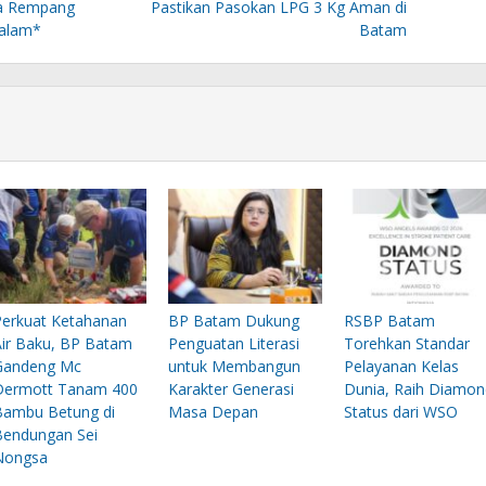
a Rempang
Pastikan Pasokan LPG 3 Kg Aman di
alam*
Batam
Perkuat Ketahanan
BP Batam Dukung
RSBP Batam
Air Baku, BP Batam
Penguatan Literasi
Torehkan Standar
Gandeng Mc
untuk Membangun
Pelayanan Kelas
Dermott Tanam 400
Karakter Generasi
Dunia, Raih Diamon
Bambu Betung di
Masa Depan
Status dari WSO
Bendungan Sei
Nongsa