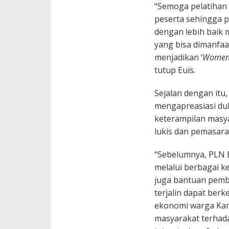
“Semoga pelatihan 
peserta sehingga p
dengan lebih baik
yang bisa dimanfaa
menjadikan ‘
Women
tutup Euis.
Sejalan dengan itu
mengapreasiasi du
keterampilan masya
lukis dan pemasara
“Sebelumnya, PLN
melalui berbagai k
juga bantuan pemb
terjalin dapat ber
ekonomi warga Kam
masyarakat terhadap