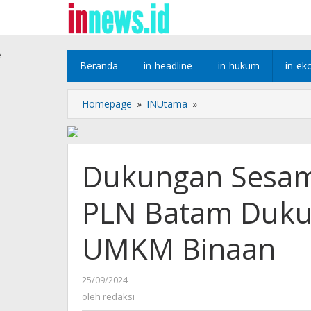
Lewati
ke
konten
e
Beranda
in-headline
in-hukum
in-ek
Dukungan
Homepage
»
INUtama
»
Sesama
Perempuan,
Srikandi
PLN
Dukungan Sesam
Batam
Dukung
PLN Batam Duk
Pengembangan
UMKM
Binaan
UMKM Binaan
oleh
25/09/2024
redaksi
oleh
redaksi