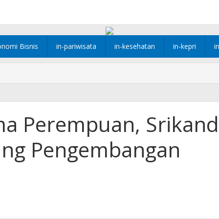
onomi Bisnis
in-pariwisata
in-kesehatan
in-kepri
i
a Perempuan, Srikand
ung Pengembangan