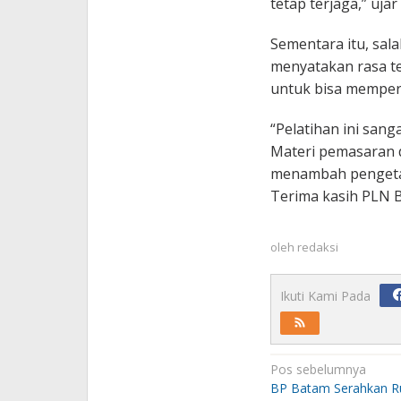
tetap terjaga,” ujar
Sementara itu, sala
menyatakan rasa te
untuk bisa memperl
“Pelatihan ini san
Materi pemasaran d
menambah pengetah
Terima kasih PLN B
oleh
redaksi
Ikuti Kami Pada
Navigasi
Pos sebelumnya
pos
BP Batam Serahkan 