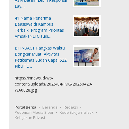
ASN Batam Lebih Responsif
Lay…
41 Nama Penerima
Beasiswa di Kampus
Terbaik, Program Prioritas
Amsakar-Li Claudi…
BTP-BACT Pangkas Waktu
Bongkar Muat, Aktivitas
Petikemas Sudah Capai 522
Ribu TE…
https://innews.id/wp-
content/uploads/2026/04/IMG-20260420-
WA0028.jpg
Portal Berita
Beranda
Redaksi
Pedoman Media Siber
Kode Etik Jurnalistik
Kebijakan Privasi