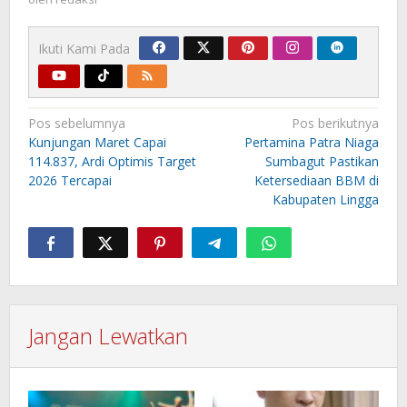
Ikuti Kami Pada
Navigasi
Pos sebelumnya
Pos berikutnya
pos
Kunjungan Maret Capai
Pertamina Patra Niaga
114.837, Ardi Optimis Target
Sumbagut Pastikan
2026 Tercapai
Ketersediaan BBM di
Kabupaten Lingga
Jangan Lewatkan