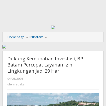
Dukung
Homepage
»
INBatam
»
Kemudahan
Investasi,
BP
Batam
Dukung Kemudahan Investasi, BP
Percepat
Batam Percepat Layanan Izin
Layanan
Lingkungan Jadi 29 Hari
Izin
Lingkungan
oleh
04/05/2026
Jadi
redaksi
oleh
redaksi
29
Hari