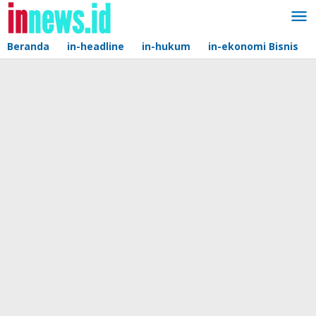
Lewati
ke
konten
Beranda
in-headline
in-hukum
in-ekonomi Bisnis