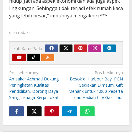
hidup. Jadi ada aspek ekonomi dan ada juga aspek
lingkungan. Sehingga tidak terjadi efek rumah kaca
yang lebih besar,” imbuhnya mengakhiri.***
oleh
redaksi
Ikuti Kami Pada
Navigasi
Pos sebelumnya
Pos berikutnya
pos
Amsakar Achmad Dukung
Besok di Harbour Bay, PGN
Peningkatan Kualitas
Sediakan Dimsum, Gift
Pendidikan, Dorong Daya
Menarik untuk 1.000 Peserta
Saing Tenaga Kerja Lokal
dan Hadiah City Gas Tour