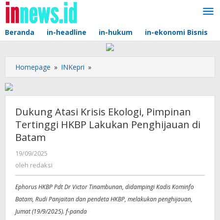
Lewati
ke
konten
Beranda
in-headline
in-hukum
in-ekonomi Bisnis
Dukung
Homepage
»
INKepri
»
Atasi
Krisis
Ekologi,
Pimpinan
Dukung Atasi Krisis Ekologi, Pimpinan
Tertinggi
Tertinggi HKBP Lakukan Penghijauan di
HKBP
Batam
Lakukan
Penghijauan
oleh
19/09/2025
di
redaksi
oleh
redaksi
Batam
Ephorus HKBP Pdt Dr Victor Tinambunan, didampingi Kadis Kominfo
Batam, Rudi Panjaitan dan pendeta HKBP, melakukan penghijauan,
Jumat (19/9/2025). f-panda