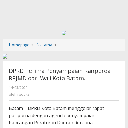
DPRD
Homepage
»
INUtama
»
Terima
Penyampaian
Ranperda
RPJMD
DPRD Terima Penyampaian Ranperda
dari
RPJMD dari Wali Kota Batam.
Wali
Kota
oleh
14/05/2025
redaksi
Batam.
oleh
redaksi
Batam – DPRD Kota Batam menggelar rapat
paripurna dengan agenda penyampaian
Rancangan Peraturan Daerah Rencana