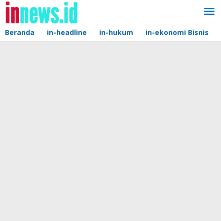
Lewati
ke
konten
Beranda
in-headline
in-hukum
in-ekonomi Bisnis