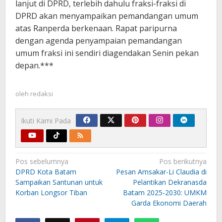
lanjut di DPRD, terlebih dahulu fraksi-fraksi di
DPRD akan menyampaikan pemandangan umum
atas Ranperda berkenaan. Rapat paripurna
dengan agenda penyampaian pemandangan
umum fraksi ini sendiri diagendakan Senin pekan
depan.***
oleh
redaksi
Ikuti Kami Pada
Navigasi
Pos sebelumnya
Pos berikutnya
pos
DPRD Kota Batam
Pesan Amsakar-Li Claudia di
Sampaikan Santunan untuk
Pelantikan Dekranasda
Korban Longsor Tiban
Batam 2025-2030: UMKM
Garda Ekonomi Daerah