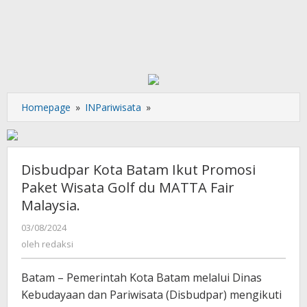
Disbudpar
Homepage
»
INPariwisata
»
Kota
Batam
Ikut
Promosi
Disbudpar Kota Batam Ikut Promosi
Paket
Paket Wisata Golf du MATTA Fair
Wisata
Malaysia.
Golf
du
oleh
03/08/2024
MATTA
redaksi
oleh
redaksi
Fair
Malaysia.
Batam – Pemerintah Kota Batam melalui Dinas
Kebudayaan dan Pariwisata (Disbudpar) mengikuti