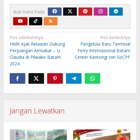
Ikuti Kami Pada
Navigasi
Pos sebelumnya
Pos berikutnya
pos
HMR Ajak Relawan Dukung
Pengelola Baru Terminal
Perjuangan Amsakar – Li
Ferry Internasional Batam
Claudia di Pilwako Batam
Center Kantongi Izin SoCPF
2024
Jangan Lewatkan