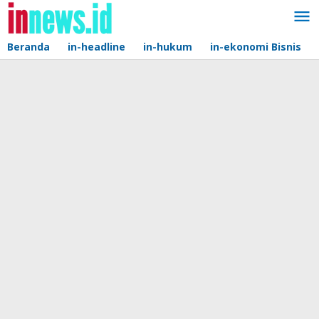
Lewati
ke
konten
Beranda
in-headline
in-hukum
in-ekonomi Bisnis