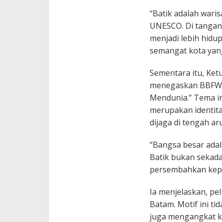
“Batik adalah wari
UNESCO. Di tangan
menjadi lebih hidu
semangat kota yang
Sementara itu, Ket
menegaskan BBFW 
Mendunia.” Tema in
merupakan identita
dijaga di tengah ar
“Bangsa besar ada
Batik bukan sekadar
persembahkan kepad
Ia menjelaskan, pe
Batam. Motif ini ti
juga mengangkat kr