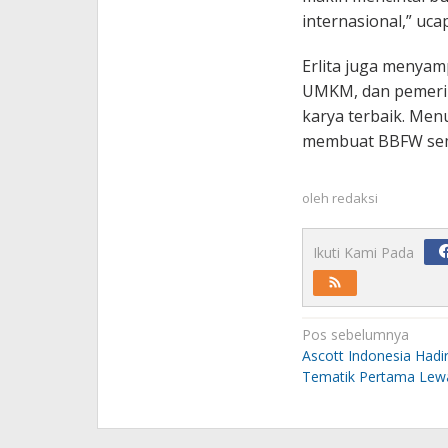
internasional,” uca
Erlita juga menyamp
UMKM, dan pemerin
karya terbaik. Men
membuat BBFW sema
oleh
redaksi
Ikuti Kami Pada
Navigasi
Pos sebelumnya
pos
Ascott Indonesia Hadir
Tematik Pertama Lew