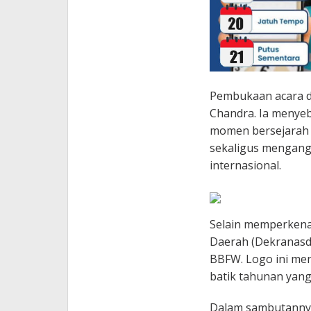
Pembukaan acara di
Chandra. Ia menyeb
momen bersejarah 
sekaligus mengangk
internasional.
Selain memperkena
Daerah (Dekranasd
BBFW. Logo ini men
batik tahunan yang
Dalam sambutannya