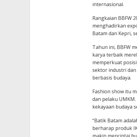
internasional.
Rangkaian BBFW 20
menghadirkan expo
Batam dan Kepri, s
Tahun ini, BBFW m
karya terbaik mere
memperkuat posisi 
sektor industri dan
berbasis budaya.
Fashion show itu me
dan pelaku UMKM. M
kekayaan budaya s
“Batik Batam adala
berharap produk I
makin mencintai b