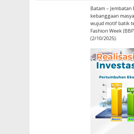
Batam – Jembatan B
kebanggaan masyara
wujud motif batik 
Fashion Week (BBFW
(2/10/2025).