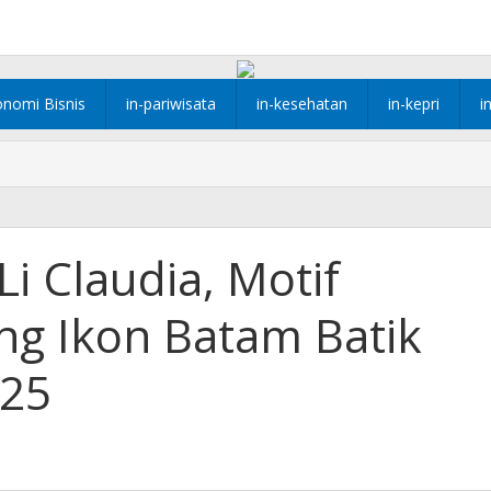
onomi Bisnis
in-pariwisata
in-kesehatan
in-kepri
i
i Claudia, Motif
ng Ikon Batam Batik
025