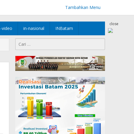
Tambahkan Menu
close
n-video
in-nasional
INBatam
Cari
untuk: