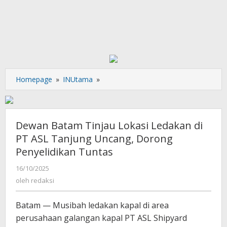
Dewan
Homepage
»
INUtama
»
Batam
Tinjau
Lokasi
Ledakan
Dewan Batam Tinjau Lokasi Ledakan di
di
PT ASL Tanjung Uncang, Dorong
PT
Penyelidikan Tuntas
ASL
Tanjung
oleh
16/10/2025
Uncang,
redaksi
oleh
redaksi
Dorong
Penyelidikan
Batam — Musibah ledakan kapal di area
Tuntas
perusahaan galangan kapal PT ASL Shipyard