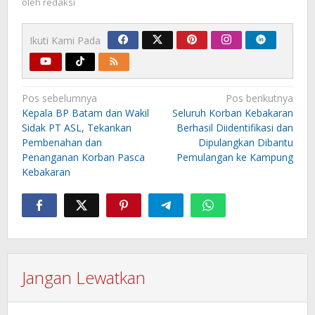
oleh
redaksi
Ikuti Kami Pada
Navigasi
Pos sebelumnya
Pos berikutnya
pos
Kepala BP Batam dan Wakil
Seluruh Korban Kebakaran
Sidak PT ASL, Tekankan
Berhasil Diidentifikasi dan
Pembenahan dan
Dipulangkan Dibantu
Penanganan Korban Pasca
Pemulangan ke Kampung
Kebakaran
Jangan Lewatkan