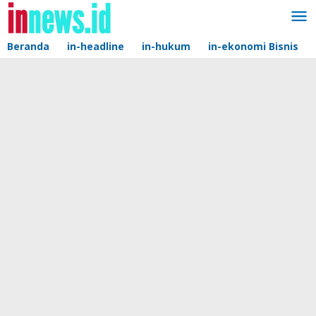
Lewati
ke
konten
Beranda
in-headline
in-hukum
in-ekonomi Bisnis