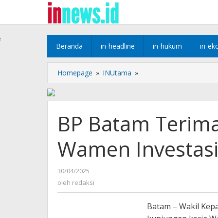
Lewati
ke
konten
e
Beranda
in-headline
in-hukum
in-ek
BP
Homepage
»
INUtama
»
Batam
Terima
Kunjungan
Kerja
BP Batam Terima
Wamen
Investasi
Wamen Investasi d
dan
Hilirisasi
RI
oleh
30/04/2025
redaksi
oleh
redaksi
Batam – Wakil Kepa