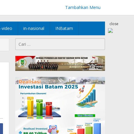
Tambahkan Menu
close
n-video
in-nasional
INBatam
Cari
untuk: