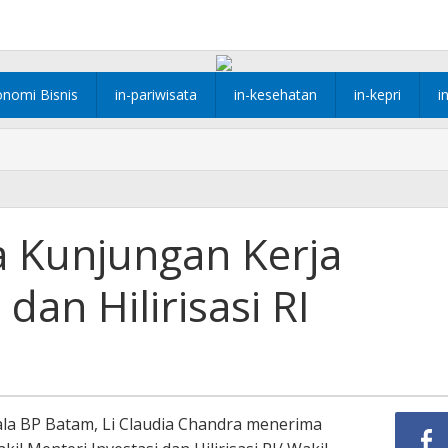
onomi Bisnis
in-pariwisata
in-kesehatan
in-kepri
i
 Kunjungan Kerja
an Hilirisasi RI
la BP Batam, Li Claudia Chandra menerima