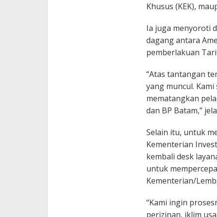
Khusus (KEK), maup
Ia juga menyoroti d
dagang antara Amer
pemberlakuan Tarif
“Atas tantangan te
yang muncul. Kami
mematangkan pelak
dan BP Batam,” jel
Selain itu, untuk 
Kementerian Invest
kembali desk layan
untuk mempercepat
Kementerian/Lemb
“Kami ingin prosesn
perizinan, iklim us