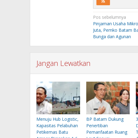
Navigasi
Pos sebelumnya
pos
Pinjaman Usaha Mikro
Juta, Pemko Batam B
Bunga dan Agunan
Jangan Lewatkan
Menuju Hub Logistic,
BP Batam Dukung
Kapasitas Pelabuhan
Penertiban
D
Petikemas Batu
Pemanfaatan Ruang
T