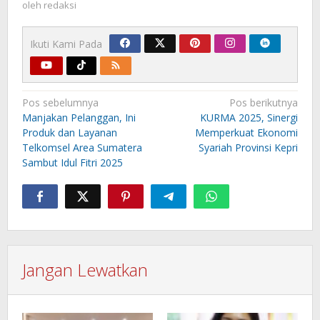
oleh
redaksi
Ikuti Kami Pada
Navigasi
Pos sebelumnya
Pos berikutnya
pos
Manjakan Pelanggan, Ini
KURMA 2025, Sinergi
Produk dan Layanan
Memperkuat Ekonomi
Telkomsel Area Sumatera
Syariah Provinsi Kepri
Sambut Idul Fitri 2025
Jangan Lewatkan