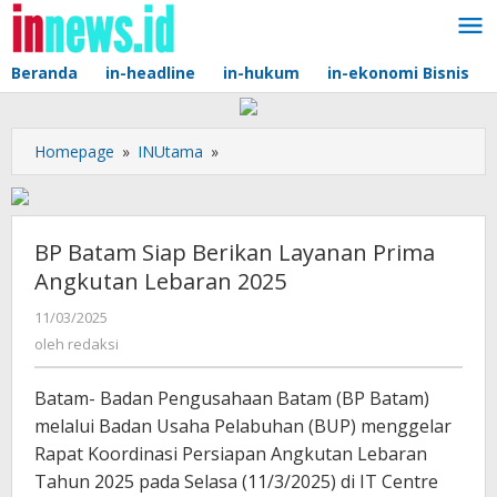
Lewati
ke
konten
Beranda
in-headline
in-hukum
in-ekonomi Bisnis
BP
Homepage
»
INUtama
»
Batam
Siap
Berikan
Layanan
BP Batam Siap Berikan Layanan Prima
Prima
Angkutan Lebaran 2025
Angkutan
Lebaran
oleh
11/03/2025
redaksi
2025
oleh
redaksi
Batam- Badan Pengusahaan Batam (BP Batam)
melalui Badan Usaha Pelabuhan (BUP) menggelar
Rapat Koordinasi Persiapan Angkutan Lebaran
Tahun 2025 pada Selasa (11/3/2025) di IT Centre