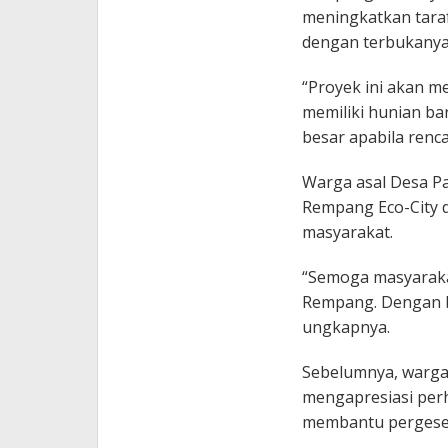
meningkatkan taraf
dengan terbukanya
“Proyek ini akan m
memiliki hunian ba
besar apabila rencan
Warga asal Desa Pa
Rempang Eco-City 
masyarakat.
“Semoga masyarakat
Rempang. Dengan be
ungkapnya.
Sebelumnya, warga
mengapresiasi perh
membantu pergeser