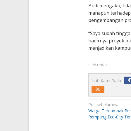
Budi mengaku, tida
manapun terhadap
pengembangan pro
“Saya sudah tingga
hadirnya proyek in
menjadikan kampung
oleh
redaksi
Ikuti Kami Pada
Navigasi
Pos sebelumnya
pos
Warga Terdampak Pe
Rempang Eco-City Ter