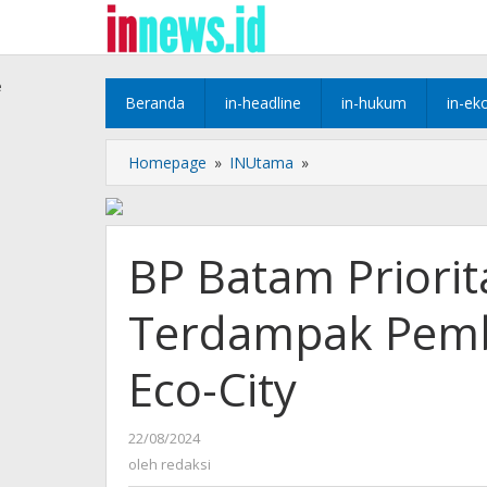
Lewati
ke
konten
e
Beranda
in-headline
in-hukum
in-ek
BP
Homepage
»
INUtama
»
Batam
Prioritaskan
Hak
Warga
BP Batam Priori
Terdampak
Pembangunan
Terdampak Pem
Rempang
Eco-
City
Eco-City
oleh
22/08/2024
redaksi
oleh
redaksi