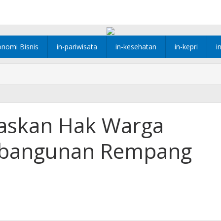
onomi Bisnis
in-pariwisata
in-kesehatan
in-kepri
i
taskan Hak Warga
bangunan Rempang