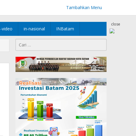
Tambahkan Menu
close
n-video
in-nasional
INBatam
Cari
untuk: