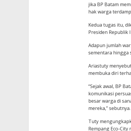
jika BP Batam memi
hak warga terdamp
Kedua tugas itu, d
Presiden Republik 
Adapun jumlah war
sementara hingga s
Ariastuty menyebut
membuka diri ter
“Sejak awal, BP B
komunikasi persuas
besar warga di san
mereka,” sebutnya.
Tuty mengungkapkan
Rempang Eco-City 