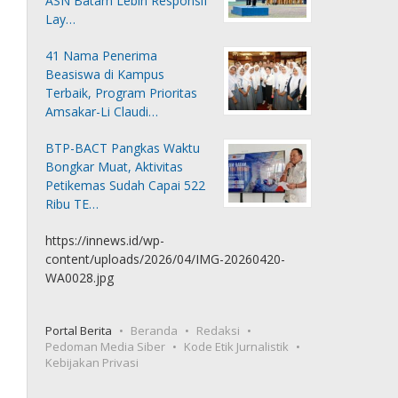
ASN Batam Lebih Responsif
Lay…
41 Nama Penerima
Beasiswa di Kampus
Terbaik, Program Prioritas
Amsakar-Li Claudi…
BTP-BACT Pangkas Waktu
Bongkar Muat, Aktivitas
Petikemas Sudah Capai 522
Ribu TE…
https://innews.id/wp-
content/uploads/2026/04/IMG-20260420-
WA0028.jpg
Portal Berita
Beranda
Redaksi
Pedoman Media Siber
Kode Etik Jurnalistik
Kebijakan Privasi