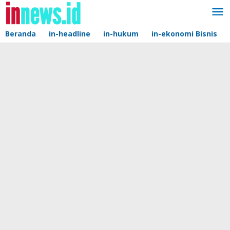
Lewati
ke
konten
Beranda
in-headline
in-hukum
in-ekonomi Bisnis