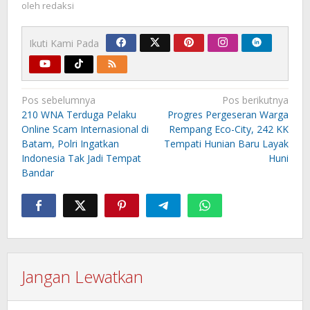
oleh
redaksi
Ikuti Kami Pada
Navigasi
Pos sebelumnya
Pos berikutnya
pos
210 WNA Terduga Pelaku
Progres Pergeseran Warga
Online Scam Internasional di
Rempang Eco-City, 242 KK
Batam, Polri Ingatkan
Tempati Hunian Baru Layak
Indonesia Tak Jadi Tempat
Huni
Bandar
Jangan Lewatkan