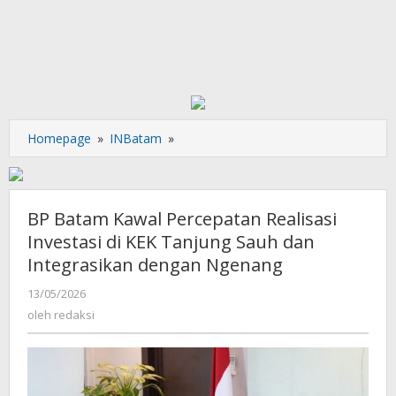
BP
Homepage
»
INBatam
»
Batam
Kawal
Percepatan
Realisasi
BP Batam Kawal Percepatan Realisasi
Investasi
Investasi di KEK Tanjung Sauh dan
di
Integrasikan dengan Ngenang
KEK
Tanjung
oleh
13/05/2026
Sauh
redaksi
oleh
redaksi
dan
Integrasikan
dengan
Ngenang