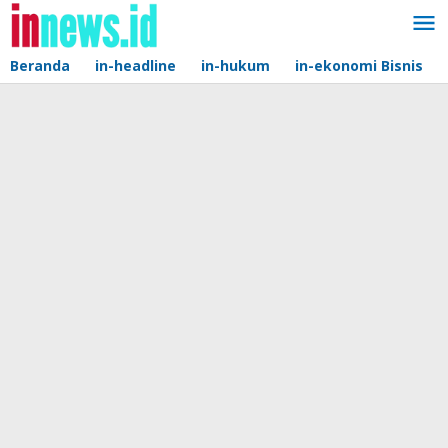
Lewati
ke
konten
Beranda
in-headline
in-hukum
in-ekonomi Bisnis