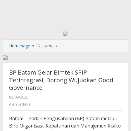
BP
Homepage
»
INUtama
»
Batam
Gelar
Bimtek
SPIP
BP Batam Gelar Bimtek SPIP
Terintegrasi,
Terintegrasi, Dorong Wujudkan Good
Dorong
Governance
Wujudkan
Good
oleh
05/08/2025
Governance
redaksi
oleh
redaksi
Batam – Badan Pengusahaan (BP) Batam melalui
Biro Organisasi, Kepatuhan dan Manajemen Risiko