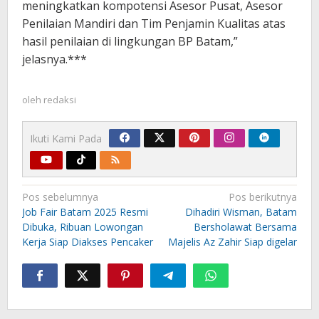
meningkatkan kompotensi Asesor Pusat, Asesor
Penilaian Mandiri dan Tim Penjamin Kualitas atas
hasil penilaian di lingkungan BP Batam,”
jelasnya.***
oleh
redaksi
Ikuti Kami Pada
Navigasi
Pos sebelumnya
Pos berikutnya
pos
Job Fair Batam 2025 Resmi
Dihadiri Wisman, Batam
Dibuka, Ribuan Lowongan
Bersholawat Bersama
Kerja Siap Diakses Pencaker
Majelis Az Zahir Siap digelar