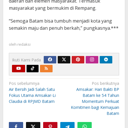
daerah dan elemen masyarakat. Termasuk
masyarakat yang bermukim di Rempang.
“Semoga Batam bisa tumbuh menjadi kota yang
semakin maju dan penuh berkah,” pungkasnya.***
oleh
redaksi
Ikuti Kami Pada
Navigasi
Pos sebelumnya
Pos berikutnya
pos
Air Bersih Jadi Salah Satu
Amsakar: Hari Bakti BP
Fokus Utama Amsakar-Li
Batam ke 54 Tahun
Claudia di RPJMD Batam
Momentum Perkuat
Komitmen bagi Kemajuan
Batam