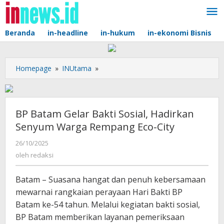
Lewati
ke
konten
Beranda
in-headline
in-hukum
in-ekonomi Bisnis
BP
Homepage
»
INUtama
»
Batam
Gelar
Bakti
Sosial,
BP Batam Gelar Bakti Sosial, Hadirkan
Hadirkan
Senyum Warga Rempang Eco-City
Senyum
Warga
oleh
26/10/2025
redaksi
Rempang
oleh
redaksi
Eco-
City
Batam – Suasana hangat dan penuh kebersamaan
mewarnai rangkaian perayaan Hari Bakti BP
Batam ke-54 tahun. Melalui kegiatan bakti sosial,
BP Batam memberikan layanan pemeriksaan