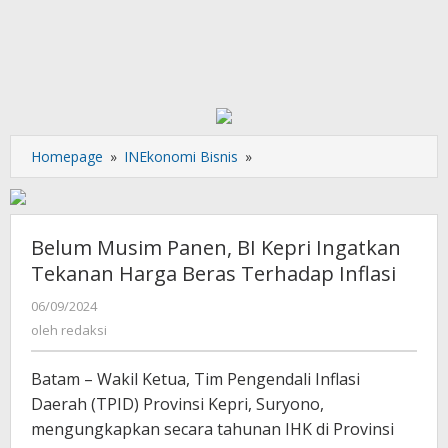
Belum
Homepage
»
INEkonomi Bisnis
»
Musim
Panen,
BI
Kepri
Belum Musim Panen, BI Kepri Ingatkan
Ingatkan
Tekanan Harga Beras Terhadap Inflasi
Tekanan
Harga
oleh
06/09/2024
redaksi
Beras
oleh
redaksi
Terhadap
Inflasi
Batam – Wakil Ketua, Tim Pengendali Inflasi
Daerah (TPID) Provinsi Kepri, Suryono,
mengungkapkan secara tahunan IHK di Provinsi