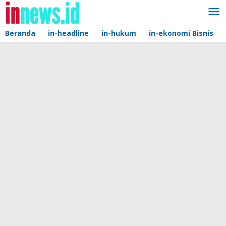
Lewati
ke
konten
Beranda
in-headline
in-hukum
in-ekonomi Bisnis