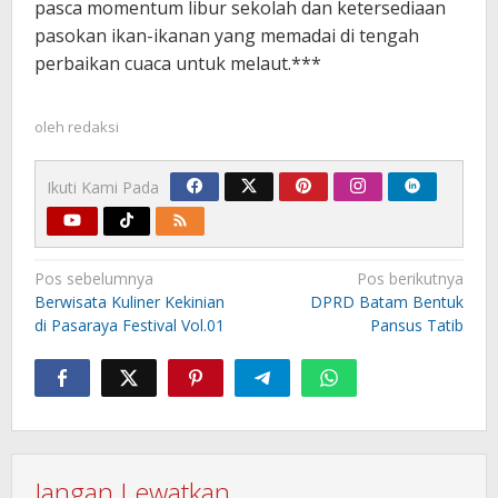
pasca momentum libur sekolah dan ketersediaan
pasokan ikan-ikanan yang memadai di tengah
perbaikan cuaca untuk melaut.***
oleh
redaksi
Ikuti Kami Pada
Navigasi
Pos sebelumnya
Pos berikutnya
pos
Berwisata Kuliner Kekinian
DPRD Batam Bentuk
di Pasaraya Festival Vol.01
Pansus Tatib
Jangan Lewatkan