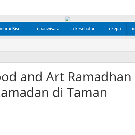
onomi Bisnis
in-pariwisata
in-kesehatan
in-kepri
i
od and Art Ramadhan
 Ramadan di Taman