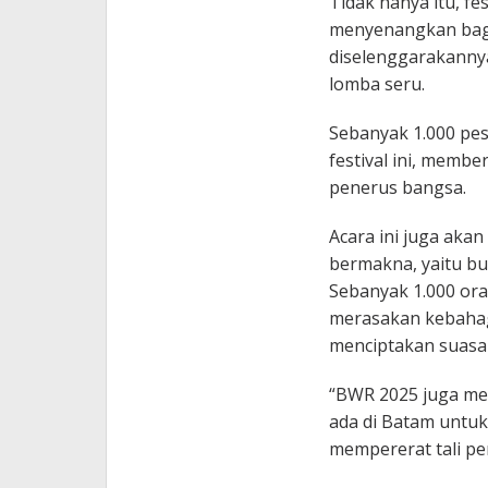
Tidak hanya itu, fe
menyenangkan bagi
diselenggarakannya
lomba seru.
Sebanyak 1.000 pes
festival ini, memb
penerus bangsa.
Acara ini juga aka
bermakna, yaitu bu
Sebanyak 1.000 ora
merasakan kebahagi
menciptakan suasa
“BWR 2025 juga me
ada di Batam untu
mempererat tali pe