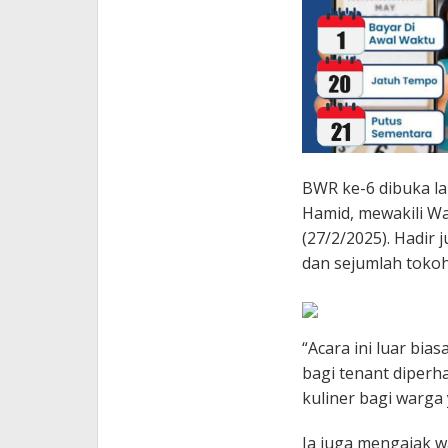
BWR ke-6 dibuka la
Hamid, mewakili Wa
(27/2/2025). Hadir 
dan sejumlah tokoh
“Acara ini luar bia
bagi tenant diperha
kuliner bagi warga
Ia juga mengajak 