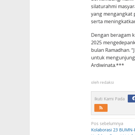
silaturahmi masyar
yang mengangkat po
serta meningkatkan
Dengan beragam ke
2025 mengedepanka
bulan Ramadhan. “J
untuk mengunjungi 
Ardiwinata.***
oleh
redaksi
Ikuti Kami Pada
Navigasi
Pos sebelumnya
pos
Kolaborasi 23 BUMN