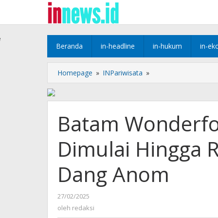
Lewati
ke
konten
e
Beranda
in-headline
in-hukum
in-ek
Batam
Homepage
»
INPariwisata
»
Wonderfood
and
Art
Ramadhan
Batam Wonderfo
Dimulai
Hingga
Dimulai Hingga
Ramadan
di
Taman
Dang Anom
Dang
Anom
oleh
27/02/2025
redaksi
oleh
redaksi