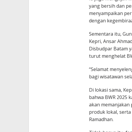
yang bersih dan p
menyampaikan per
dengan kegembiraan,
Sementara itu, Gu
Kepri, Ansar Ahma
Disbudpar Batam ya
turut menghelat B
“Selamat menyelen
bagi wisatawan sel
Di lokasi sama, Ke
bahwa BWR 2025 ka
akan memanjakan p
produk lokal, serta
Ramadhan.