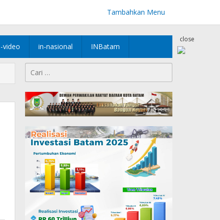
Tambahkan Menu
close
n-video
in-nasional
INBatam
Cari
untuk: